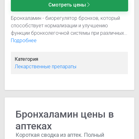
Смотреть цены
Бронхаламин - биорегулятор бронхов, который
способствует нормализации и улучшению
функции бронхолегочной системы при различных
нарушениях, препятствует развитию одышки и
Подробнее
спазма бронхов. Обладает избирательным
действием на клетки тканей бронхо-легочной
Категория
системы, нормализуя ее функцию. Препятствует
Лекарственные препараты
развитию спазма бронхов и восстанавливает
поврежденные участки эпителия бронхиального
дерева. Ускоряет восстановление
функциональной активности легких и бронхов при
острых и хронических заболеваниях органов
дыхания инфекционного и неинфекционного
Бронхаламин цены в
происхождения, снижает одышку и приступы
удушья.
аптеках
Короткая сводка из аптек. Полный