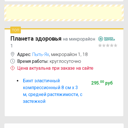
растяжимости, с застежкой с похожим
действующим веществом или более доступной
ценой.
Чтобы купить Бинт эластичный компрессионный
8 см х 3 м, средней растяжимости, с застежкой
топ
в ближайшей аптеке, укажите свой город и
Планета здоровья
сравните предложения. Это поможет
на микрорайон
сэкономить время и выбрать оптимальный
1
вариант по цене и наличию.
Адрес:
Пыть-Ях
,
микрорайон 1, 18
Время работы:
круглосуточно
Цена актуальна при заказе на сайте
Бинт эластичный
00
295
.
руб
компрессионный 8 см х 3
м, средней растяжимости, с
застежкой