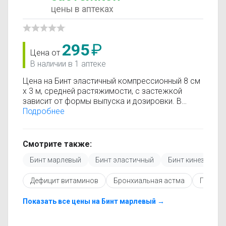
цены в аптеках
295
₽
Цена от
В наличии в 1 аптеке
Цена на Бинт эластичный компрессионный 8 см
х 3 м, средней растяжимости, с застежкой
зависит от формы выпуска и дозировки. В
каталоге представлены предложения от разных
Подробнее
аптек, что позволяет быстро найти, где купить
Бинт эластичный компрессионный 8 см х 3 м,
средней растяжимости, с застежкой по
Смотрите также:
минимальной цене. Информация о стоимости
Бинт марлевый
Бинт эластичный
Бинт кинезио тей
регулярно обновляется, поэтому вы видите
только актуальные данные.
Дефицит витаминов
Бронхиальная астма
Постме
Перед покупкой рекомендуется ознакомиться с
инструкцией по применению, показаниями и
противопоказаниями. При необходимости вы
Показать все цены на Бинт марлевый →
можете подобрать аналоги Бинт эластичный
компрессионный 8 см х 3 м, средней