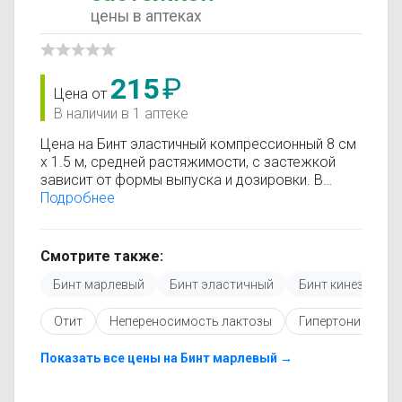
цены в аптеках
215
₽
Цена от
В наличии в 1 аптеке
Цена на Бинт эластичный компрессионный 8 см
х 1.5 м, средней растяжимости, с застежкой
зависит от формы выпуска и дозировки. В
каталоге представлены предложения от разных
Подробнее
аптек, что позволяет быстро найти, где купить
Бинт эластичный компрессионный 8 см х 1.5 м,
средней растяжимости, с застежкой по
Смотрите также:
минимальной цене. Информация о стоимости
Бинт марлевый
Бинт эластичный
Бинт кинезио тей
регулярно обновляется, поэтому вы видите
только актуальные данные.
Отит
Непереносимость лактозы
Гипертоническая
Перед покупкой рекомендуется ознакомиться с
инструкцией по применению, показаниями и
противопоказаниями. При необходимости вы
Показать все цены на Бинт марлевый →
можете подобрать аналоги Бинт эластичный
компрессионный 8 см х 1.5 м, средней