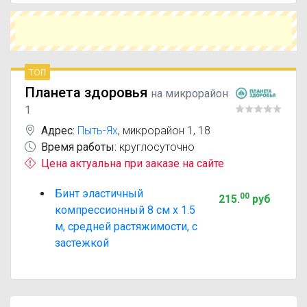
растяжимости, с застежкой с похожим
действующим веществом или более доступной
ценой.
Чтобы купить Бинт эластичный компрессионный
8 см х 1.5 м, средней растяжимости, с
топ
застежкой в ближайшей аптеке, укажите свой
Планета здоровья
город и сравните предложения. Это поможет
на микрорайон
сэкономить время и выбрать оптимальный
1
вариант по цене и наличию.
Адрес:
Пыть-Ях
,
микрорайон 1, 18
Время работы:
круглосуточно
Цена актуальна при заказе на сайте
Бинт эластичный
00
215
.
руб
компрессионный 8 см х 1.5
м, средней растяжимости, с
застежкой