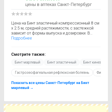
цены в аптеках Санкт-Петербург
Цена на Бинт эластичный компрессионный 8 см
х 2.5 м, средней растяжимости, с застежкой
зависит от формы выпуска и дозировки. В
каталоге представлены предложения от разных
Подробнее
аптек, что позволяет быстро найти, где купить
Бинт эластичный компрессионный 8 см х 2.5 м,
средней растяжимости, с застежкой по
Смотрите также:
минимальной цене. Информация о стоимости
Бинт марлевый
Бинт эластичный
Бинт кинезио тей
регулярно обновляется, поэтому вы видите
только актуальные данные.
Гастроэзофагеальная рефлюксная болезнь
Физическ
Перед покупкой рекомендуется ознакомиться с
инструкцией по применению, показаниями и
противопоказаниями. При необходимости вы
Показать все цены Санкт-Петербург на Бинт
можете подобрать аналоги Бинт эластичный
марлевый →
компрессионный 8 см х 2.5 м, средней
растяжимости, с застежкой с похожим
действующим веществом или более доступной
ценой.