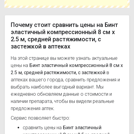
Чтобы купить Бинт эластичный компрессионный
8 см х 2.5 м, средней растяжимости, с
застежкой в ближайшей аптеке, укажите свой
город и сравните предложения. Это поможет
Почему стоит сравнить цены на Бинт
сэкономить время и выбрать оптимальный
эластичный компрессионный 8 см х
вариант по цене и наличию.
2.5 м, средней растяжимости, с
застежкой в аптеках
На этой странице вы можете узнать актуальные
цены на
Бинт эластичный компрессионный 8 см х
2.5 м, средней растяжимости, с застежкой
в
аптеках вашего города, сравнить предложения и
выбрать наиболее выгодный вариант. Мы
ежедневно обновляем данные о стоимости и
наличии препарата, чтобы вы видели реальные
предложения аптек.
Сервис позволяет быстро:
сравнить цены на
Бинт эластичный