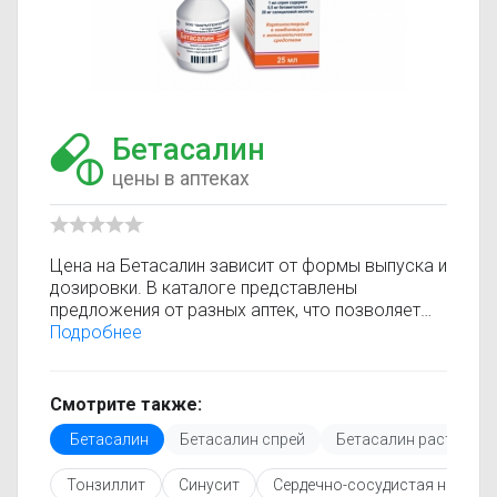
Бетасалин
цены в аптеках
Цена на Бетасалин зависит от формы выпуска и
дозировки. В каталоге представлены
предложения от разных аптек, что позволяет
быстро найти, где купить Бетасалин по
Подробнее
минимальной цене. Информация о стоимости
регулярно обновляется, поэтому вы видите
только актуальные данные.
Смотрите также:
Перед покупкой рекомендуется ознакомиться с
Бетасалин
Бетасалин спрей
Бетасалин раствор
инструкцией по применению, показаниями и
противопоказаниями. При необходимости вы
Тонзиллит
Синусит
Сердечно-сосудистая недост
можете подобрать аналоги Бетасалин с