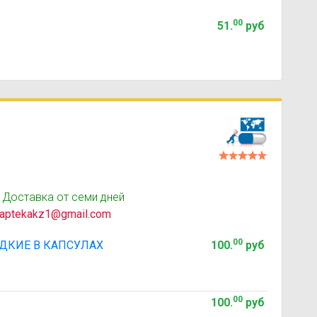
00
51
.
руб
 Доставка от семи дней
aptekakz1@gmail.com
00
ДКИЕ В КАПСУЛАХ
100
.
руб
00
100
.
руб