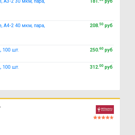
А3-2 30 мкм, пара,
181
.
руб
50
А4-2 40 мкм, пара,
208
.
руб
60
 100 шт.
250
.
руб
00
 100 шт.
312
.
руб
"