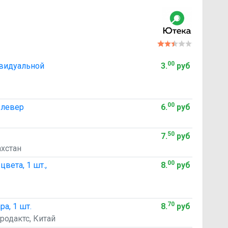
00
ивидуальной
3
.
руб
00
Клевер
6
.
руб
50
7
.
руб
хстан
00
вета, 1 шт.,
8
.
руб
70
а, 1 шт.
8
.
руб
родактс, Китай