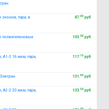
егрин
00
эконом, пара, в
87
.
руб
00
е полиэтиленовые
103
.
руб
10
А1-2 16 мкм, пара,
117
.
руб
00
 Элегрин
131
.
руб
50
А2-2 20 мкм, пара,
133
.
руб
50