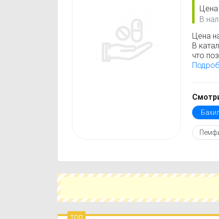
Цена
В нал
Цена н
В ката
что поз
минима
Подро
обновл
данные
Перед 
Смотри
инстру
Бахи
против
подобр
Пемф
вещест
Чтобы 
город 
сэконо
цене и 
топ