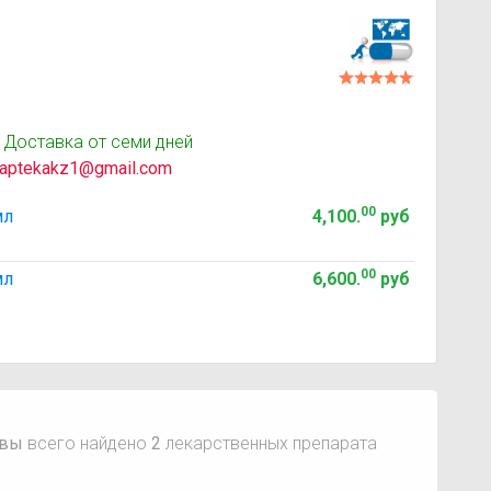
 Доставка от семи дней
aptekakz1@gmail.com
00
мл
4,100
.
руб
00
мл
6,600
.
руб
квы
всего найдено
2
лекарственных препарата