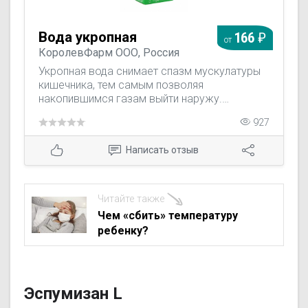
Вода укропная
166
от
КоролевФарм ООО, Россия
Укропная вода снимает спазм мускулатуры
кишечника, тем самым позволяя
накопившимся газам выйти наружу.
Особенно эффективна укропная вода для
927
новорожденных, у которых ярко выражен
метеоризм на протяжении 4-6 первых
Написать отзыв
месяцев жизни. Также эта вода обладает
противомикробным свойством,
способствует улучшению процесса
пищеварения.
Читайте также
Чем «сбить» температуру
ребенку?
Эспумизан L