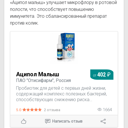
«Аципол малыш» улучшает микрофлору в ротовой
полости, что способствует повышению
иммунитета. Это сбалансированный препарат
против колик.
Аципол Малыш
402
от
ПАО "Отисифарм", Россия
Пробиотик для детей с первых дней жизни,
содержащий комплекс полезных бактерий,
способствующих снижению риска
появления дисбактериоза у младенцев и
5.0
2 отзыва
1664
нормализации кишечной микрофлоры с
рождения.
Написать отзыв