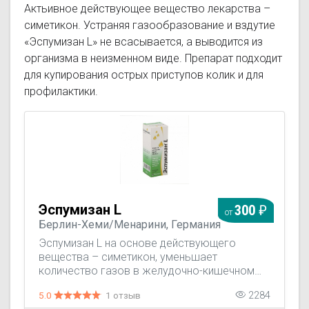
Актьивное действующее вещество лекарства –
симетикон. Устраняя газообразование и вздутие
«Эспумизан L» не всасывается, а выводится из
организма в неизменном виде. Препарат подходит
для купирования острых приступов колик и для
профилактики.
Эспумизан L
300
от
Берлин-Хеми/Менарини, Германия
Эспумизан L на основе действующего
вещества – симетикон, уменьшает
количество газов в желудочно-кишечном
тракте (ЖКТ): обладает поверхностно-
5.0
1 отзыв
2284
активными свойствами и способностью