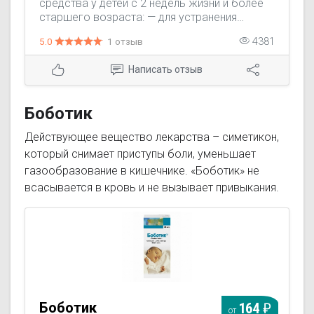
средства у детей с 2 недель жизни и более
старшего возраста: — для устранения
спастических болей в кишечнике при слабо
5.0
1 отзыв
4381
выраженных расстройствах пищеварения; —
при переходе с грудного вскармливания на
Написать отзыв
другие виды питания.
Боботик
Действующее вещество лекарства – симетикон,
который снимает приступы боли, уменьшает
газообразование в кишечнике. «Боботик» не
всасывается в кровь и не вызывает привыкания.
Боботик
164
от