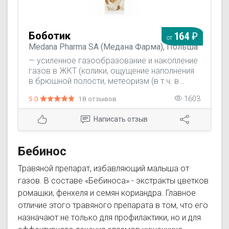
Боботик
164
от
Medana Pharma SA (Медана Фарма), Польша
— усиленное газообразование и накопление
газов в ЖКТ (колики, ощущение наполнения
в брюшной полости, метеоризм (в т.ч. в
послеоперационном периоде), синдром
5.0
18 отзывов
1603
Ремгельда, аэрофагия); — подготовка к
диагностическим исследованиям органов
Написать отзыв
брюшной полости и малого таза
(рентгенография, сонография, гастроскопия
и дуоденоскопия - для профилактики
Бебинос
образования пены).
Травяной препарат, избавляющий малыша от
газов. В составе «Бебиноса» - экстракты цветков
ромашки, фенхеля и семян кориандра. Главное
отличие этого травяного препарата в том, что его
назначают не только для профилактики, но и для