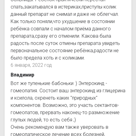
спать,закатывался в истериках,приступы колик
данный препарат не снимал и даже не облегчал.
Как только поняли,что ухудшение в состоянии
ребёнка совпали с началом приёма данного
препарата,сразу его отменили. Какова была
радость после суток отмены препарата увидеть
первоначальное состояние ребёнка,радости не
было предела хоть и с коликами.
6 января, 2022 год
Владимир
Вот же тупенькие бабоньки :) Энтерокинд -
гомеопатия. Состоит ваш энтерокинд из глицерина
и ксилола, охренеть каких "природных"
компонентов. Возможно, это участь сектантов-
гомеопатов, прервать наконец-то размножение
глупых людей, то есть себя ;)
Очень рекомендую вам также уверовать в
гомеопатическое лечение всех болезней,