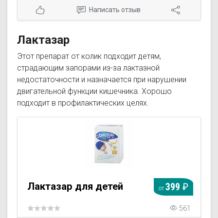
снижать поверхностное натяжение на
Написать отзыв
границе раздела сред жидкость/газ, что
затрудняет образование пузырьков газа, а
также способствует их слиянию и
Лактазар
разрушению пены в кишечнике, вследствие
чего высвободившийся газ всасывается и
Этот препарат от колик подходит детям,
выводится естественным путем под влиянием
страдающим запорами из-за лактазной
перистальтики кишечника. Применение
недостаточности и назначается при нарушении
симентикона при подготовке к проведению
диагностических исследований
двигательной функции кишечника. Хорошо
предупреждает возникновение дефектов
подходит в профилактических целях.
изображения, вызываемых пузырьками
газа.
Лактазар для детей
399
от
561