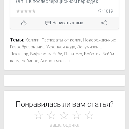
(в т.ч. в послеоперационном периоде); —
подготовка к диагностическим
1019
исследованиям ЖКТ (рентгенография, УЗИ,
эзофагогастродуоденоскопия); — острые
Написать отзыв
отравления моющими средствами при их
попадании в желудок.
Темы:
Колики
Препараты от колик
Новорожденные
Газообразование
Укропная вода
Эспумизан L
Лактазар
Бифиформ Бэби
Плантекс
Боботик
Бейби
калм
Бэбинос
Аципол малыш
Понравилась ли вам статья?
☆
☆
☆
☆
☆