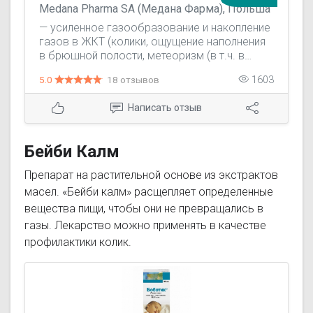
Medana Pharma SA (Медана Фарма), Польша
— усиленное газообразование и накопление
газов в ЖКТ (колики, ощущение наполнения
в брюшной полости, метеоризм (в т.ч. в
послеоперационном периоде), синдром
5.0
18 отзывов
1603
Ремгельда, аэрофагия); — подготовка к
диагностическим исследованиям органов
Написать отзыв
брюшной полости и малого таза
(рентгенография, сонография, гастроскопия
и дуоденоскопия - для профилактики
Бейби Калм
образования пены).
Препарат на растительной основе из экстрактов
масел. «Бейби калм» расщепляет определенные
вещества пищи, чтобы они не превращались в
газы. Лекарство можно применять в качестве
профилактики колик.