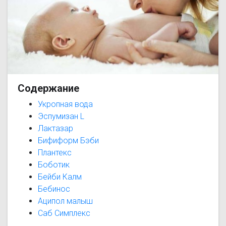
Содержание
Укропная вода
Эспумизан L
Лактазар
Бифиформ Бэби
Плантекс
Боботик
Бейби Калм
Бебинос
Аципол малыш
Саб Симплекс