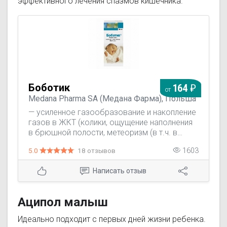
эффективного лечения спазмов кишечника.
Боботик
164
от
Medana Pharma SA (Медана Фарма), Польша
— усиленное газообразование и накопление
газов в ЖКТ (колики, ощущение наполнения
в брюшной полости, метеоризм (в т.ч. в
послеоперационном периоде), синдром
5.0
18 отзывов
1603
Ремгельда, аэрофагия); — подготовка к
диагностическим исследованиям органов
Написать отзыв
брюшной полости и малого таза
(рентгенография, сонография, гастроскопия
и дуоденоскопия - для профилактики
Аципол малыш
образования пены).
Идеально подходит с первых дней жизни ребенка.