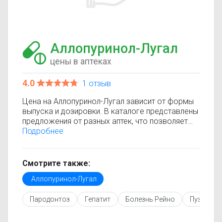
Аллопуринол-Лугал
цены в аптеках
4.0
1 отзыв
Цена на Аллопуринол-Лугал зависит от формы
выпуска и дозировки. В каталоге представлены
предложения от разных аптек, что позволяет
быстро найти, где купить Аллопуринол-Лугал по
Подробнее
минимальной цене. Информация о стоимости
регулярно обновляется, поэтому вы видите
только актуальные данные.
Смотрите также:
Перед покупкой рекомендуется ознакомиться с
Аллопуринол-Лугал
инструкцией по применению, показаниями и
противопоказаниями. При необходимости вы
Пародонтоз
Гепатит
Болезнь Рейно
Пузырчат
можете подобрать аналоги Аллопуринол-Лугал
с похожим действующим веществом или более
доступной ценой.