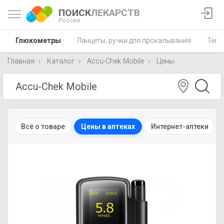
ПОИСК
ЛЕКАРСТВ
Россия
Глюкометры
Ланцеты, ручки для прокалывания
Тест
Главная
Каталог
Accu-Chek Mobile
Цены
Всё о товаре
Цены в аптеках
Интернет-аптеки