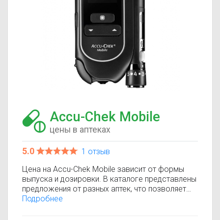
Accu-Chek Mobile
цены в аптеках
5.0
1 отзыв
Цена на Accu-Chek Mobile зависит от формы
выпуска и дозировки. В каталоге представлены
предложения от разных аптек, что позволяет
быстро найти, где купить Accu-Chek Mobile по
Подробнее
минимальной цене. Информация о стоимости
регулярно обновляется, поэтому вы видите