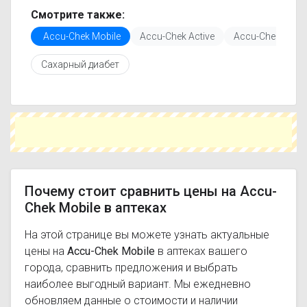
только актуальные данные.
Смотрите также:
Перед покупкой рекомендуется ознакомиться с
Accu-Chek Mobile
Accu-Chek Active
Accu-Chek Mobil
инструкцией по применению, показаниями и
противопоказаниями. При необходимости вы
Сахарный диабет
можете подобрать аналоги Accu-Chek Mobile с
похожим действующим веществом или более
доступной ценой.
Чтобы купить Accu-Chek Mobile в ближайшей
аптеке, укажите свой город и сравните
предложения. Это поможет сэкономить время
и выбрать оптимальный вариант по цене и
наличию.
Почему стоит сравнить цены на Accu-
Chek Mobile в аптеках
На этой странице вы можете узнать актуальные
цены на
Accu-Chek Mobile
в аптеках вашего
города, сравнить предложения и выбрать
наиболее выгодный вариант. Мы ежедневно
обновляем данные о стоимости и наличии