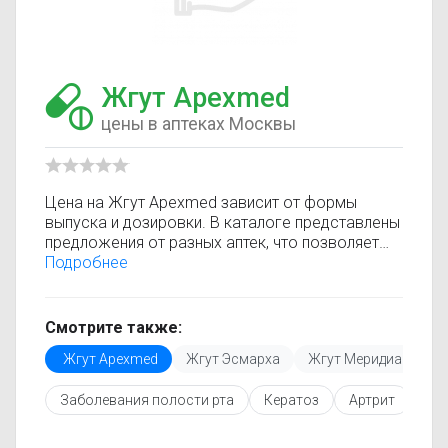
Жгут Apexmed
цены в аптеках Москвы
Цена на Жгут Apexmed зависит от формы
выпуска и дозировки. В каталоге представлены
предложения от разных аптек, что позволяет
быстро найти, где купить Жгут Apexmed по
Подробнее
минимальной цене. Информация о стоимости
регулярно обновляется, поэтому вы видите
только актуальные данные.
Смотрите также:
Перед покупкой рекомендуется ознакомиться с
Жгут Apexmed
Жгут Эсмарха
Жгут Меридиан
Ж
инструкцией по применению, показаниями и
противопоказаниями. При необходимости вы
Заболевания полости рта
Кератоз
Артрит
Ли
можете подобрать аналоги Жгут Apexmed с
похожим действующим веществом или более
доступной ценой.