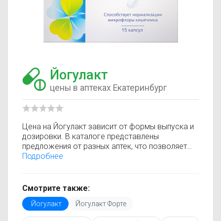
Йогулакт
цены в аптеках Екатеринбург
Цена на Йогулакт зависит от формы выпуска и
дозировки. В каталоге представлены
предложения от разных аптек, что позволяет
быстро найти, где купить Йогулакт по
Подробнее
минимальной цене. Информация о стоимости
регулярно обновляется, поэтому вы видите
только актуальные данные.
Смотрите также:
Перед покупкой рекомендуется ознакомиться с
Йогулакт
Йогулакт Форте
инструкцией по применению, показаниями и
противопоказаниями. При необходимости вы