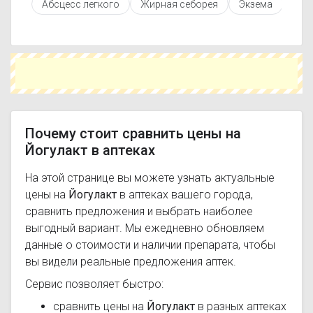
Абсцесс легкого
Жирная себорея
Экзема
Гип
можете подобрать аналоги Йогулакт с
похожим действующим веществом или более
доступной ценой.
Чтобы купить Йогулакт в ближайшей аптеке,
укажите свой город и сравните предложения.
Это поможет сэкономить время и выбрать
оптимальный вариант по цене и наличию.
Почему стоит сравнить цены на
Йогулакт в аптеках
На этой странице вы можете узнать актуальные
цены на
Йогулакт
в аптеках вашего города,
сравнить предложения и выбрать наиболее
выгодный вариант. Мы ежедневно обновляем
данные о стоимости и наличии препарата, чтобы
вы видели реальные предложения аптек.
Сервис позволяет быстро:
сравнить цены на
Йогулакт
в разных аптеках