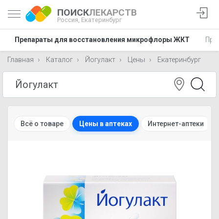
ПОИСК
ЛЕКАРСТВ
Россия,
Екатеринбург
Препараты для восстановления микрофлоры ЖКТ
Пре
Главная
Каталог
Йогулакт
Цены
Екатеринбург
Всё о товаре
Цены в аптеках
Интернет-аптеки