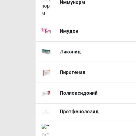
Иммунорм
Имудон
Ликопид
Пирогенал
Полиоксидоний
Протфенолозид