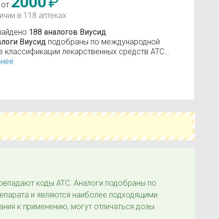
2000
₽
 от
ичии в 118 аптеках
найдено
188 аналогов Виусид
алоги Виусид
подобраны по международной
е классификации лекарственных средств АТС
мо-терапевтическо-химическая классификация).
бнее
вующие вещества:
Иммуностимуляторы другие
впадают коды ATC. Аналоги подобраны по
репарата и являются наиболее подходящими
ания к применению, могут отличаться дозы