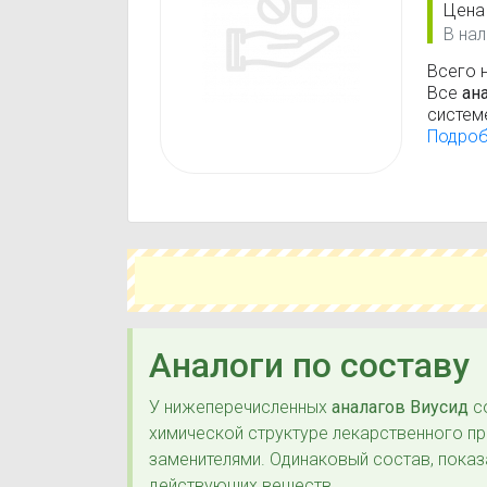
Цена
В нал
Всего 
Все
ан
систем
(анато
Подро
Дейст
Аналоги по составу
У нижеперечисленных
аналагов Виусид
со
химической структуре лекарственного п
заменителями. Одинаковый состав, показ
действующих веществ.