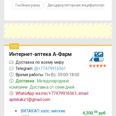
противопоказаниями. При необходимости вы
Гнойные раны
Дисциркуляторная энцефалопатия
можете подобрать аналоги Витакап с похожим
действующим веществом или более доступной
ценой.
Чтобы купить Витакап в ближайшей аптеке,
укажите свой город и сравните предложения.
Это поможет сэкономить время и выбрать
оптимальный вариант по цене и наличию.
топ
Интернет-аптека А-Фарм
Доставка по всему миру
Telegram:
@+77479916561
Время работы:
Пн-Вс: 09:00-18:00
Доставка
: Международные
компании. Доставка от семи дней
WhatsApp wa.me/+77479916561, email
aptekakz1@gmail.com
ВИТАКАП капс. мягкие
00
4,300
.
руб