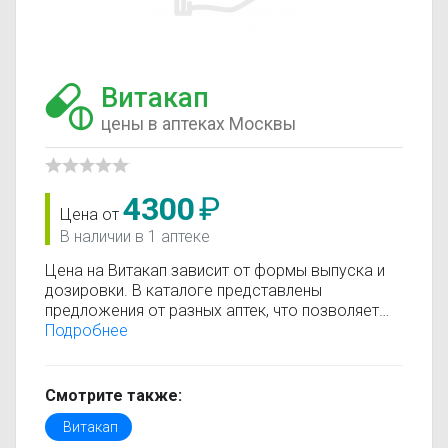
Витакап
цены в аптеках Москвы
4300
₽
Цена от
В наличии в 1 аптеке
Цена на Витакап зависит от формы выпуска и
дозировки. В каталоге представлены
предложения от разных аптек, что позволяет
быстро найти, где купить Витакап по
Подробнее
минимальной цене. Информация о стоимости
регулярно обновляется, поэтому вы видите
только актуальные данные.
Смотрите также:
Перед покупкой рекомендуется ознакомиться с
Витакап
инструкцией по применению, показаниями и