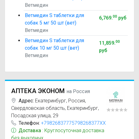
Ветмедин
Ветмедин S таблетки для
00
6,769
.
руб
собак 5 мг 50 шт (вет)
Ветмедин
Ветмедин S таблетки для
00
11,859
.
собак 10 мг 50 шт (вет)
руб
Ветмедин
АПТЕКА ЭКОНОМ
на Россия
Адрес:
Екатеринбург
,
Россия,
Свердловская область, Екатеринбург,
Посадская улица, 29
Телефон:
+79826837775798268377XX
Доставка
: Круглосуточная доставка
без выходных