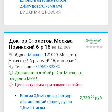
шприц в автоинжекторе
2.4мг/доза/0.75мл №4
БИОХИМИК, РОССИЯ
Доктор Столетов, Москва
Новинский б-р 18
на 121069
Адрес:
Москва
,
121069, Москва г,
Новинский б-р, дом № 18, строение 1
Телефон:
+749598833XX
Доставка
: в любой район Москвы в
пределах МКАД
Цена актуальна при заказе на сайте
Велгия 0,5 мг/доза раствор
00
2,720
.
руб
для инъекций шприц-ручка
1,5 мл + иглы