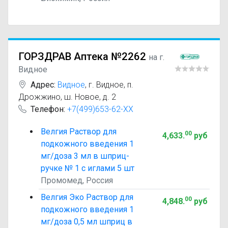
ГОРЗДРАВ Аптека №2262
на г.
Видное
Адрес:
Видное
,
г. Видное, п.
Дрожжино, ш. Новое, д. 2
Телефон:
+7(499)653-62-XX
Велгия Раствор для
00
4,633
.
руб
подкожного введения 1
мг/доза 3 мл в шприц-
ручке № 1 с иглами 5 шт
Промомед, Россия
Велгия Эко Раствор для
00
4,848
.
руб
подкожного введения 1
мг/доза 0,5 мл шприц в