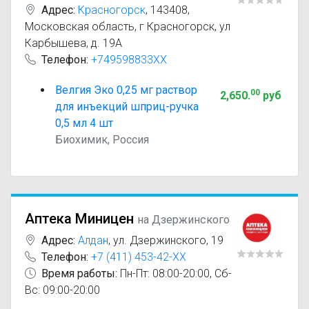
Адрес:
Красногорск
,
143408,
Московская область, г Красногорск, ул
Карбышева, д. 19А
Телефон:
+749598833XX
Велгия Эко 0,25 мг раствор
00
2,650
.
руб
для инъекций шприц-ручка
0,5 мл 4 шт
Биохимик, Россия
Аптека Миницен
на Дзержинского
Адрес:
Алдан
,
ул. Дзержинского, 19
Телефон:
+7 (411) 453-42-XX
Время работы:
Пн-Пт: 08:00-20:00, Сб-
Вс: 09:00-20:00