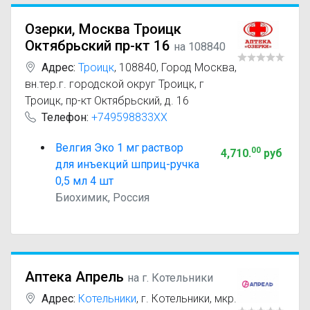
Озерки, Москва Троицк
Октябрьский пр-кт 16
на 108840
Адрес:
Троицк
,
108840, Город Москва,
вн.тер.г. городской округ Троицк, г
Троицк, пр-кт Октябрьский, д. 16
Телефон:
+749598833XX
Велгия Эко 1 мг раствор
00
4,710
.
руб
для инъекций шприц-ручка
0,5 мл 4 шт
Биохимик, Россия
Аптека Апрель
на г. Котельники
Адрес:
Котельники
,
г. Котельники, мкр.