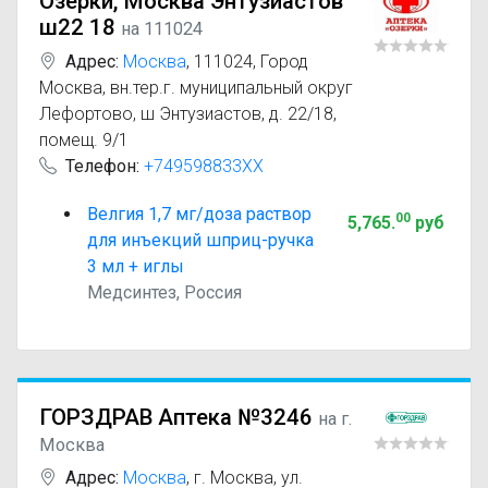
Озерки, Москва Энтузиастов
ш22 18
на 111024
Адрес:
Москва
,
111024, Город
Москва, вн.тер.г. муниципальный округ
Лефортово, ш Энтузиастов, д. 22/18,
помещ. 9/1
Телефон:
+749598833XX
Велгия 1,7 мг/доза раствор
00
5,765
.
руб
для инъекций шприц-ручка
3 мл + иглы
Медсинтез, Россия
ГОРЗДРАВ Аптека №3246
на г.
Москва
Адрес:
Москва
,
г. Москва, ул.