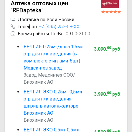
Аптека оптовых цен
"REDapteka"
Доставка по всей России
Телефон:
+7 (495) 252-08-XX
Время работы:
Пн-Вс: 09:00-21:00
ВЕЛГИЯ 0,25мг/доза 1,5мл
00
3,090
.
руб
р-р для п/к введения (в
комплекте с иглами-5шт)
Медсинтез завод
Завод Медсинтез ООО/
Биохимик АО
ВЕЛГИЯ ЭКО 0,25мг 0,5мл
00
3,990
.
руб
р-р для п/к введения
шприц в автоинжекторе
Биохимик АО
Биохимик АО
ВЕЛГИЯ ЭКО 0,5мг 0,5мл
00