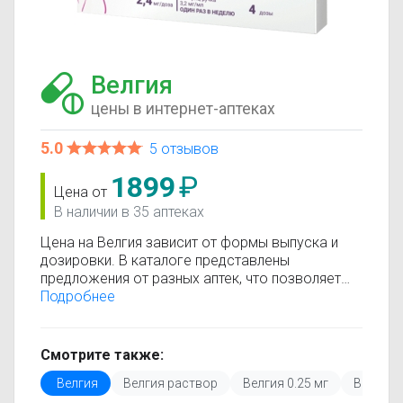
Велгия
цены в интернет-аптеках
5.0
5 отзывов
1899
₽
Цена от
В наличии в 35 аптеках
Цена на Велгия зависит от формы выпуска и
дозировки. В каталоге представлены
предложения от разных аптек, что позволяет
быстро найти, где купить Велгия по
Подробнее
минимальной цене. Информация о стоимости
регулярно обновляется, поэтому вы видите
только актуальные данные.
Смотрите также:
Перед покупкой рекомендуется ознакомиться с
Велгия
Велгия раствор
Велгия 0.25 мг
Велгия 0
инструкцией по применению, показаниями и