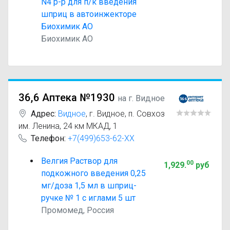
N4 р-р для п/к введения
шприц в автоинжекторе
Биохимик АО
Биохимик АО
36,6 Аптека №1930
на г. Видное
Адрес:
Видное
,
г. Видное, п. Совхоз
им. Ленина, 24 км МКАД, 1
Телефон:
+7(499)653-62-XX
Велгия Раствор для
00
1,929
.
руб
подкожного введения 0,25
мг/доза 1,5 мл в шприц-
ручке № 1 с иглами 5 шт
Промомед, Россия