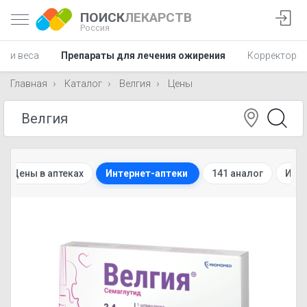
ПОИСК
ЛЕКАРСТВ
Россия
ции веса
Препараты для лечения ожирения
Корректоры 
Главная
Каталог
Велгия
Цены
Цены в аптеках
Интернет-аптеки
141 аналог
Инс