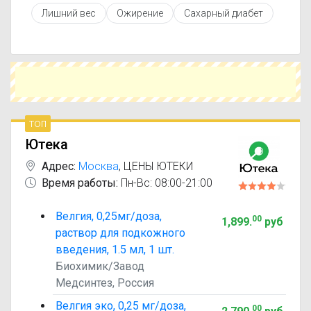
противопоказаниями. При необходимости вы
Лишний вес
Ожирение
Сахарный диабет
можете подобрать аналоги Велгия с похожим
действующим веществом или более доступной
ценой.
Чтобы купить Велгия в ближайшей аптеке,
укажите свой город и сравните предложения.
Это поможет сэкономить время и выбрать
оптимальный вариант по цене и наличию.
топ
Ютека
Адрес:
Москва
,
ЦЕНЫ ЮТЕКИ
Время работы:
Пн-Вс: 08:00-21:00
Велгия, 0,25мг/доза,
00
1,899
.
руб
раствор для подкожного
введения, 1.5 мл, 1 шт.
Биохимик/Завод
Медсинтез, Россия
Велгия эко, 0,25 мг/доза,
00