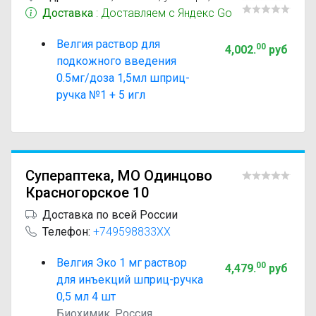
Доставка
: Доставляем с Яндекс Go
Велгия раствор для
00
4,002
.
руб
подкожного введения
0.5мг/доза 1,5мл шприц-
ручка №1 + 5 игл
Супераптека, МО Одинцово
Красногорское 10
Доставка по всей России
Телефон:
+749598833XX
Велгия Эко 1 мг раствор
00
4,479
.
руб
для инъекций шприц-ручка
0,5 мл 4 шт
Биохимик, Россия