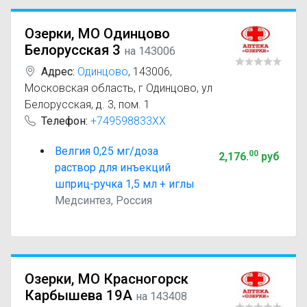
Озерки, МО Одинцово
Белорусская 3
на 143006
Адрес:
Одинцово
,
143006,
Московская область, г Одинцово, ул
Белорусская, д. 3, пом. 1
Телефон:
+749598833XX
Велгия 0,25 мг/доза
00
2,176
.
руб
раствор для инъекций
шприц-ручка 1,5 мл + иглы
Медсинтез, Россия
Озерки, МО Красногорск
Карбышева 19А
на 143408