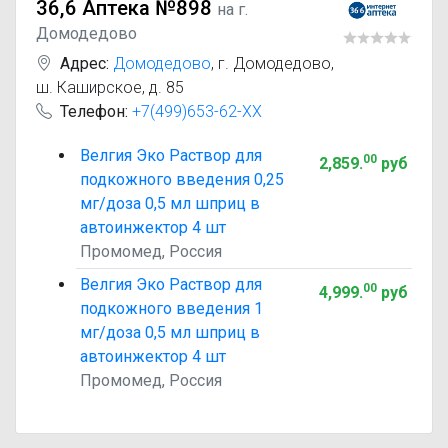
36,6 Аптека №898
на г.
Домодедово
Адрес:
Домодедово
,
г. Домодедово,
ш. Каширское, д. 85
Телефон:
+7(499)653-62-XX
Велгия Эко Раствор для
00
2,859
.
руб
подкожного введения 0,25
мг/доза 0,5 мл шприц в
автоинжектор 4 шт
Промомед, Россия
Велгия Эко Раствор для
00
4,999
.
руб
подкожного введения 1
мг/доза 0,5 мл шприц в
автоинжектор 4 шт
Промомед, Россия