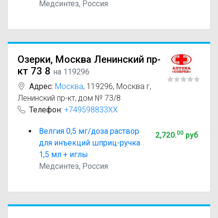
Медсинтез, Россия
Озерки, Москва Ленинский пр-
кт 73 8
на 119296
Адрес:
Москва
,
119296, Москва г,
Ленинский пр-кт, дом № 73/8
Телефон:
+749598833XX
Велгия 0,5 мг/доза раствор
00
2,720
.
руб
для инъекций шприц-ручка
1,5 мл + иглы
Медсинтез, Россия