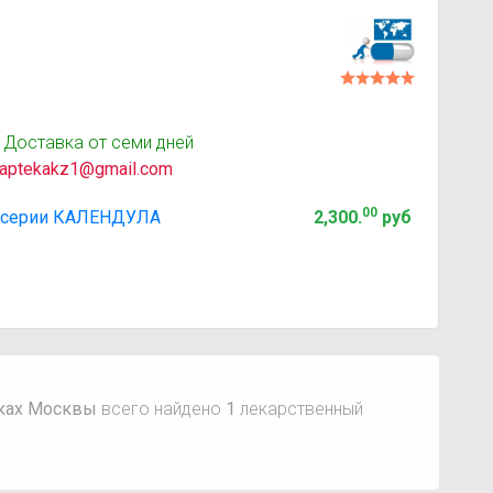
 Доставка от семи дней
aptekakz1@gmail.com
00
серии КАЛЕНДУЛА
2,300
.
руб
еках Москвы
всего найдено
1
лекарственный