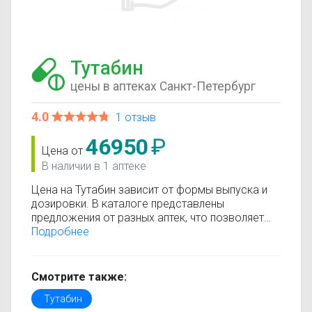
Тутабин
цены в аптеках Санкт-Петербург
4.0
1 отзыв
46950
₽
Цена от
В наличии в 1 аптеке
Цена на Тутабин зависит от формы выпуска и
дозировки. В каталоге представлены
предложения от разных аптек, что позволяет
быстро найти, где купить Тутабин по
Подробнее
минимальной цене. Информация о стоимости
регулярно обновляется, поэтому вы видите
только актуальные данные.
Смотрите также:
Перед покупкой рекомендуется ознакомиться с
Тутабин
инструкцией по применению, показаниями и