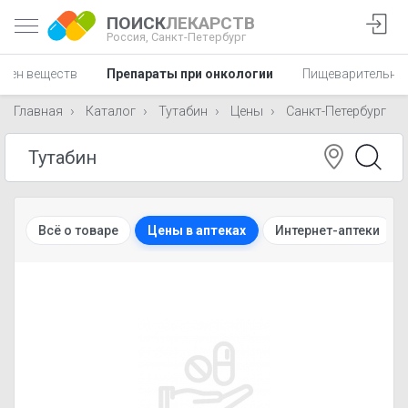
ПОИСК
ЛЕКАРСТВ
Россия,
Санкт-Петербург
мен веществ
Препараты при онкологии
Пищеварительна
Главная
Каталог
Тутабин
Цены
Санкт-Петербург
Всё о товаре
Цены в аптеках
Интернет-аптеки