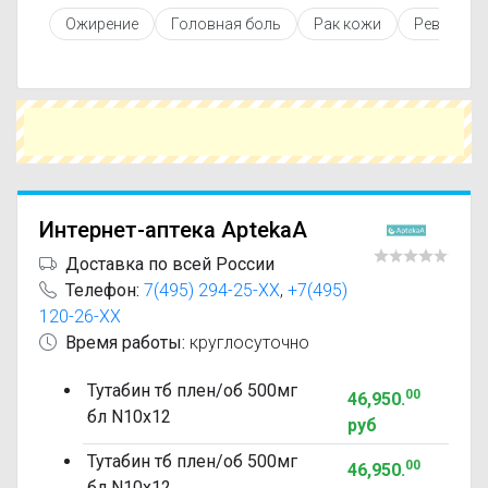
противопоказаниями. При необходимости вы
Ожирение
Головная боль
Рак кожи
Ревматиз
можете подобрать аналоги Тутабин с похожим
действующим веществом или более доступной
ценой.
Чтобы купить Тутабин в ближайшей аптеке,
укажите свой город и сравните предложения.
Это поможет сэкономить время и выбрать
оптимальный вариант по цене и наличию.
Интернет-аптека AptekaA
Доставка по всей России
Телефон:
7(495) 294-25-XX
,
+7(495)
120-26-XX
Время работы:
круглосуточно
Тутабин тб плен/об 500мг
00
46,950
.
бл N10x12
руб
Тутабин тб плен/об 500мг
00
46,950
.
бл N10x12