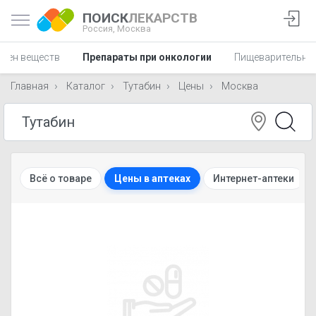
ПОИСК
ЛЕКАРСТВ
Россия,
Москва
мен веществ
Препараты при онкологии
Пищеварительна
Главная
Каталог
Тутабин
Цены
Москва
Всё о товаре
Цены в аптеках
Интернет-аптеки