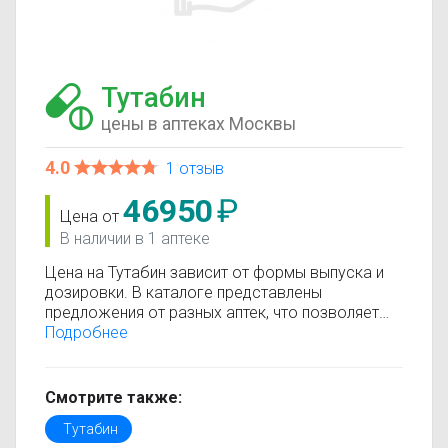
Тутабин
цены в аптеках Москвы
4.0
1 отзыв
46950
₽
Цена от
В наличии в 1 аптеке
Цена на Тутабин зависит от формы выпуска и
дозировки. В каталоге представлены
предложения от разных аптек, что позволяет
быстро найти, где купить Тутабин по
Подробнее
минимальной цене. Информация о стоимости
регулярно обновляется, поэтому вы видите
только актуальные данные.
Смотрите также:
Перед покупкой рекомендуется ознакомиться с
Тутабин
инструкцией по применению, показаниями и