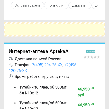
противопоказаниями. При необходимости вы
Острый трахеит
Тонзиллит
Дерматит
Дермат
можете подобрать аналоги Тутабин с похожим
действующим веществом или более доступной
ценой.
Чтобы купить Тутабин в ближайшей аптеке,
укажите свой город и сравните предложения.
Это поможет сэкономить время и выбрать
оптимальный вариант по цене и наличию.
Интернет-аптека AptekaA
Доставка по всей России
Телефон:
7(495) 294-25-XX
,
+7(495)
120-26-XX
Время работы:
круглосуточно
Тутабин тб плен/об 500мг
00
46,950
.
бл N10x12
руб
Тутабин тб плен/об 500мг
00
46,950
.
бл N10x12