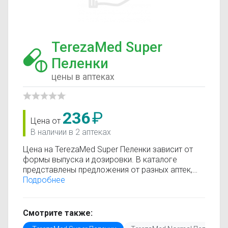
TerezaMed Super
Пеленки
цены в аптеках
236
₽
Цена от
В наличии в 2 аптеках
Цена на TerezaMed Super Пеленки зависит от
формы выпуска и дозировки. В каталоге
представлены предложения от разных аптек,
что позволяет быстро найти, где купить
Подробнее
TerezaMed Super Пеленки по минимальной цене.
Информация о стоимости регулярно
обновляется, поэтому вы видите только
Смотрите также:
актуальные данные.