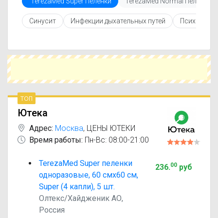
TerezaMed Super Пеленки
TerezaMed Normal Пеленки
Перед покупкой рекомендуется ознакомиться с
инструкцией по применению, показаниями и
Синусит
Инфекции дыхательных путей
Психически
противопоказаниями. При необходимости вы
можете подобрать аналоги TerezaMed Super
Пеленки с похожим действующим веществом
или более доступной ценой.
Чтобы купить TerezaMed Super Пеленки в
ближайшей аптеке, укажите свой город и
сравните предложения. Это поможет
сэкономить время и выбрать оптимальный
топ
вариант по цене и наличию.
Ютека
Адрес:
Москва
,
ЦЕНЫ ЮТЕКИ
Время работы:
Пн-Вс: 08:00-21:00
TerezaMed Super пеленки
00
236
.
руб
одноразовые, 60 смx60 см,
Super (4 капли), 5 шт.
Олтекс/Хайдженик АО,
Россия