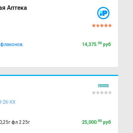
ая Аптека
00
2 флаконов
14,375
.
руб
0-26-XX
00
,25г фл 2.25г
25,000
.
руб