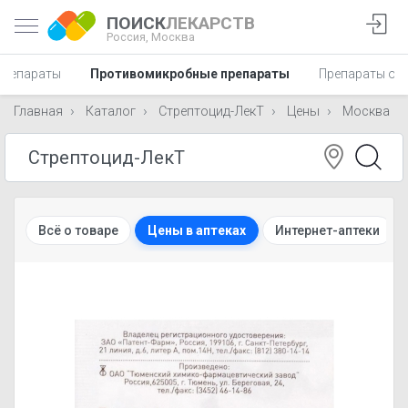
ПОИСК
ЛЕКАРСТВ
Россия,
Москва
препараты
Противомикробные препараты
Препараты от
Главная
Каталог
Стрептоцид-ЛекТ
Цены
Москва
Всё о товаре
Цены в аптеках
Интернет-аптеки