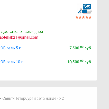
 Доставка от семи дней
aptekakz1@gmail.com
00
В гель 5 г
7,500
.
руб
00
В гель 10 г
10,500
.
руб
х Санкт-Петербург
всего найдено
2