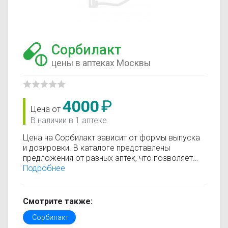
Сорбилакт
цены в аптеках Москвы
4000
₽
Цена от
В наличии в 1 аптеке
Цена на Сорбилакт зависит от формы выпуска
и дозировки. В каталоге представлены
предложения от разных аптек, что позволяет
быстро найти, где купить Сорбилакт по
Подробнее
минимальной цене. Информация о стоимости
регулярно обновляется, поэтому вы видите
только актуальные данные.
Смотрите также:
Перед покупкой рекомендуется ознакомиться с
Сорбилакт
инструкцией по применению, показаниями и