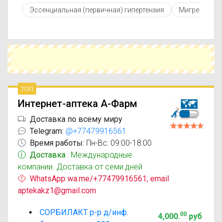
противопоказаниями. При необходимости вы
Эссенциальная (первичная) гипертензия
Мигрень
можете подобрать аналоги Сорбилакт с
похожим действующим веществом или более
доступной ценой.
Чтобы купить Сорбилакт в ближайшей аптеке,
укажите свой город и сравните предложения.
Это поможет сэкономить время и выбрать
оптимальный вариант по цене и наличию.
топ
Интернет-аптека А-Фарм
Доставка по всему миру
Telegram:
@+77479916561
Время работы:
Пн-Вс: 09:00-18:00
Доставка
: Международные
компании. Доставка от семи дней
WhatsApp wa.me/+77479916561, email
aptekakz1@gmail.com
СОРБИЛАКТ р-р д/инф.
00
4,000
.
руб