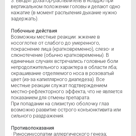
3. Вводят дозатор-распылитель в ноздрю при
вертикальном положении головы и делают одно
нажатие (в момент распыления дыхание нужно
задержать).
Побочные действия
Возможны местные реакции: жжение в
носоглотке от слабого до умеренного,
покраснение лица (кратковременно), слезо- и
слюнотечение (обычно кратковременны). В
единичных случаях встречались головные боли
непродолжительного характера в области лба;
окрашивание отделяемого носа в розоватый
цвет (из-за капиллярного диапедеза). Все
местные реакции служат подтверждением
местно-рефлекторного эффекта, что не является
показанием для отмены препарата.
При попадании на слизистую оболочку глаз
возможно развитие острого конъюнктивита или
сильного раздражения.
Противопоказания
· Риносинусопатии аллергического генеза;