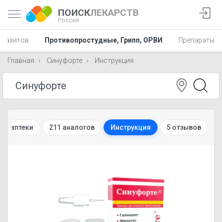
ПОИСК
ЛЕКАРСТВ
Россия
аразитов
Противопростудные, Грипп, ОРВИ
Препараты в 
Главная
Синуфорте
Инструкция
ет-аптеки
211 аналогов
Инструкция
5 отзывов