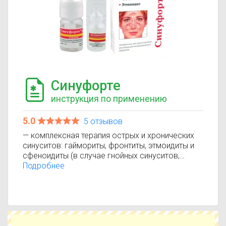
Синуфорте
инструкция по применению
5.0
5 отзывов
— комплексная терапия острых и хронических
синуситов: гаймориты, фронтиты, этмоидиты и
сфеноидиты (в случае гнойных синуситов,
протекающих с явлениями генерализации
Подробнее
инфекции и/или орбитальных осложнений,
Синуфорте следует применять только в
комбинации с антибиотиками). При
неосложненном течении заболевания
возможно применение препарата в качестве