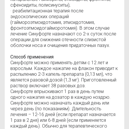
сфеноидиты, полисинуситы);
· реабилитационная терапия после
эндоскопических операций
(гаймороэтмоидотомия, этмоидотомия,
фронтоэтмоидогайморотомия). В этом случае
лечение Синуфорте назначают со 2-х суток после
операции для снижения отечности слизистой
оболочки носа и очищения придаточных пазух.
Способ применения
Синуфорте можно применять детям с 12 лет и
взрослым. Каждое нажатие на флакон приводит к
распылению 2-3 капель препарата (0,13 мл), что
является разовой дозой (1,3 мг). Приготовленный
раствор включает 38 разовых доз.
Синуфорте впрыскивают 1 раз в день путем
одного нажатия на дозатор в каждую ноздрю.
Синуфорте можно назначать каждый день или
через день (по показаниям). Длительность
лечения – 12-16 дней (если препарат назначается
1 раз в 2 дня) или 6-8 дней (если применяется
каждый день). Обычно для терапевтического