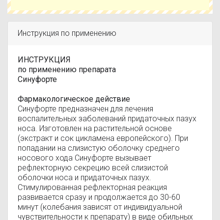
средства монотерапии под наблюдением врача;
— комплексная терапия риносинуситов,
сопровождающихся экссудативными средними
отитами; — период ранней послеоперационной
Инструкция по применению
реабилитации после эндоскопических
оперативных вмешательств на околоносовых
пазухах.
ИНСТРУКЦИЯ
по применению препарата
Синуфорте
Фармакологическое действие
Синуфорте предназначен для лечения
воспалительных заболеваний придаточных пазух
носа. Изготовлен на растительной основе
(экстракт и сок цикламена европейского). При
попадании на слизистую оболочку среднего
носового хода Синуфорте вызывает
рефлекторную секрецию всей слизистой
оболочки носа и придаточных пазух.
Стимулированная рефлекторная реакция
развивается сразу и продолжается до 30-60
минут (колебания зависят от индивидуальной
чувствительности к препарату) в виде обильных