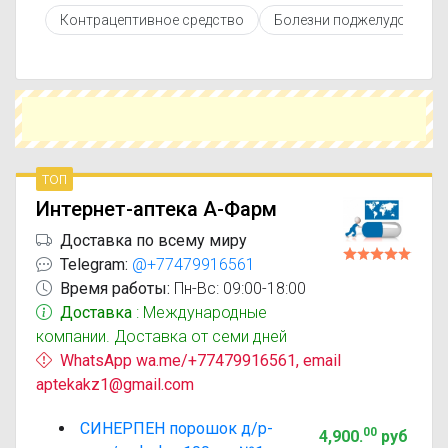
противопоказаниями. При необходимости вы
Контрацептивное средство
Болезни поджелудочной 
можете подобрать аналоги Синерпен с
похожим действующим веществом или более
доступной ценой.
Чтобы купить Синерпен в ближайшей аптеке,
укажите свой город и сравните предложения.
Это поможет сэкономить время и выбрать
оптимальный вариант по цене и наличию.
топ
Интернет-аптека А-Фарм
Доставка по всему миру
Telegram:
@+77479916561
Время работы:
Пн-Вс: 09:00-18:00
Доставка
: Международные
компании. Доставка от семи дней
WhatsApp wa.me/+77479916561, email
aptekakz1@gmail.com
СИНЕРПЕН порошок д/р-
00
4,900
.
руб