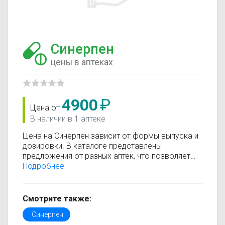
Синерпен
цены в аптеках
4900
₽
Цена от
В наличии в 1 аптеке
Цена на Синерпен зависит от формы выпуска и
дозировки. В каталоге представлены
предложения от разных аптек, что позволяет
быстро найти, где купить Синерпен по
Подробнее
минимальной цене. Информация о стоимости
регулярно обновляется, поэтому вы видите
только актуальные данные.
Смотрите также:
Перед покупкой рекомендуется ознакомиться с
Синерпен
инструкцией по применению, показаниями и