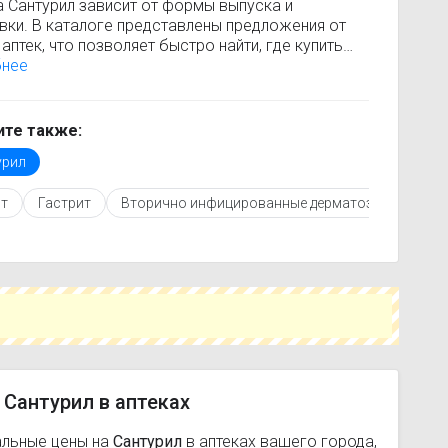
а Сантурил зависит от формы выпуска и
вки. В каталоге представлены предложения от
аптек, что позволяет быстро найти, где купить
ил по минимальной цене. Информация о
бнее
сти регулярно обновляется, поэтому вы видите
 актуальные данные.
покупкой рекомендуется ознакомиться с
те также:
кцией по применению, показаниями и
урил
опоказаниями. При необходимости вы можете
ать аналоги Сантурил с похожим действующим
т
Гастрит
Вторично инфицированные дерматозы
Фари
вом или более доступной ценой.
купить Сантурил в ближайшей аптеке, укажите
ород и сравните предложения. Это поможет
мить время и выбрать оптимальный вариант по
наличию.
 Сантурил в аптеках
альные цены на
Сантурил
в аптеках вашего города,