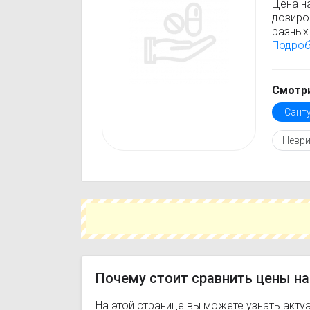
Цена н
дозиро
разных 
Сантур
Подро
стоимо
только
Перед 
Смотри
инстру
Сант
против
подобр
Неври
вещест
Чтобы 
свой г
сэконо
цене и 
Почему стоит сравнить цены на
На этой странице вы можете узнать акту