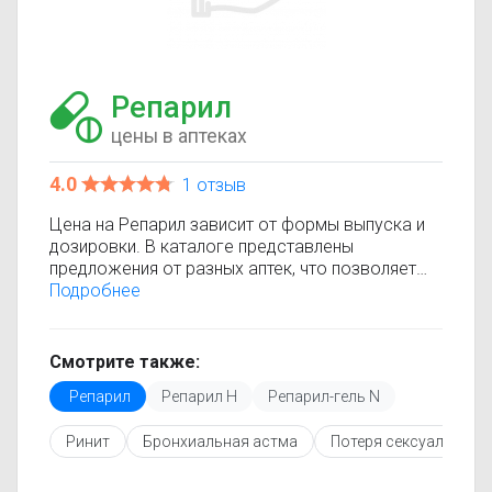
Репарил
цены в аптеках
4.0
1 отзыв
Цена на Репарил зависит от формы выпуска и
дозировки. В каталоге представлены
предложения от разных аптек, что позволяет
быстро найти, где купить Репарил по
Подробнее
минимальной цене. Информация о стоимости
регулярно обновляется, поэтому вы видите
только актуальные данные.
Смотрите также:
Перед покупкой рекомендуется ознакомиться с
Репарил
Репарил Н
Репарил-гель N
инструкцией по применению, показаниями и
противопоказаниями. При необходимости вы
Ринит
Бронхиальная астма
Потеря сексуального
можете подобрать аналоги Репарил с похожим
действующим веществом или более доступной
ценой.