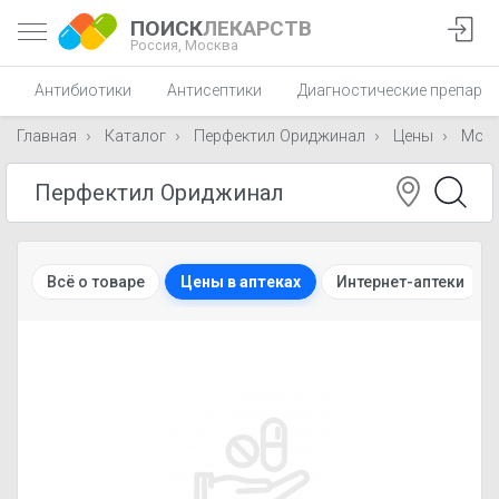
ПОИСК
ЛЕКАРСТВ
Россия,
Москва
Антибиотики
Антисептики
Диагностические препара
Главная
Каталог
Перфектил Ориджинал
Цены
Мос
Всё о товаре
Цены в аптеках
Интернет-аптеки