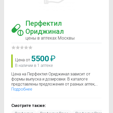
Перфектил
Ориджинал
цены в аптеках Москвы
5500
₽
Цена от
В наличии в 1 аптеке
Цена на Перфектил Ориджинал зависит от
формы выпуска и дозировки. В каталоге
представлены предложения от разных аптек,
что позволяет быстро найти, где купить
Подробнее
Перфектил Ориджинал по минимальной цене.
Информация о стоимости регулярно
обновляется, поэтому вы видите только
Смотрите также:
актуальные данные.