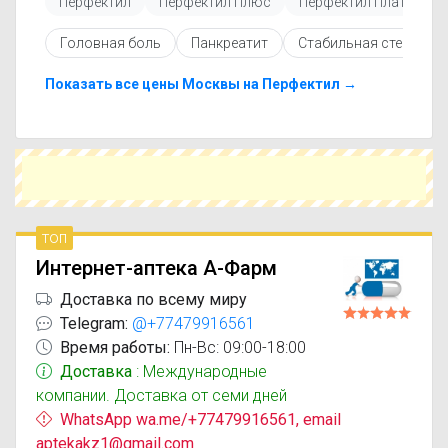
Перфектил
Перфектил Плюс
Перфектил Платинум
Перед покупкой рекомендуется ознакомиться с
инструкцией по применению, показаниями и
Головная боль
Панкреатит
Стабильная стенокар
противопоказаниями. При необходимости вы
можете подобрать аналоги Перфектил
Ориджинал с похожим действующим
Показать все цены Москвы на Перфектил →
веществом или более доступной ценой.
Чтобы купить Перфектил Ориджинал в
ближайшей аптеке, укажите свой город и
сравните предложения. Это поможет
сэкономить время и выбрать оптимальный
вариант по цене и наличию.
топ
Интернет-аптека А-Фарм
Доставка по всему миру
Telegram:
@+77479916561
Время работы:
Пн-Вс: 09:00-18:00
Доставка
: Международные
компании. Доставка от семи дней
WhatsApp wa.me/+77479916561, email
aptekakz1@gmail.com