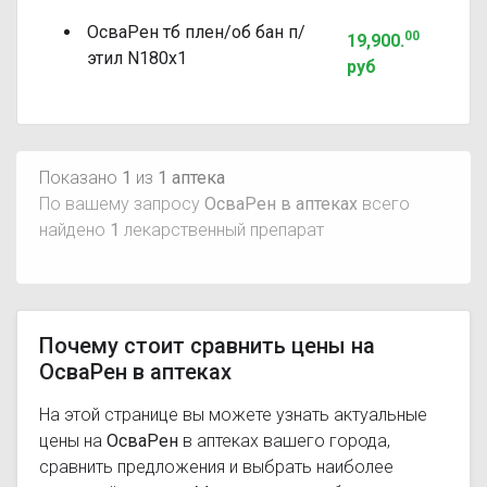
ОсваРен тб плен/об бан п/
00
19,900
.
этил N180x1
руб
Показано
1
из
1 аптека
По вашему запросу
ОсваРен в аптеках
всего
найдено
1
лекарственный препарат
Почему стоит сравнить цены на
ОсваРен в аптеках
На этой странице вы можете узнать актуальные
цены на
ОсваРен
в аптеках вашего города,
сравнить предложения и выбрать наиболее