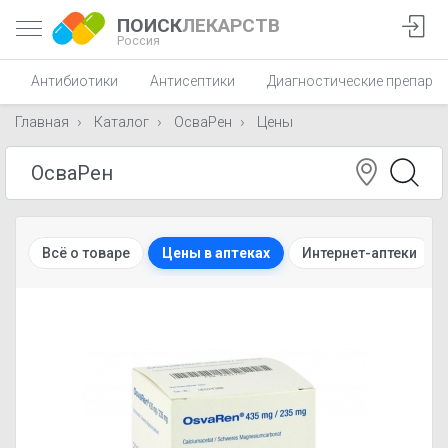
ПОИСК
ЛЕКАРСТВ
Россия
Антибиотики
Антисептики
Диагностические препара
Главная
Каталог
ОсваРен
Цены
Всё о товаре
Цены в аптеках
Интернет-аптеки