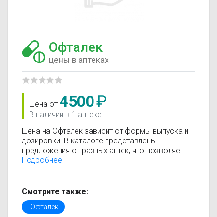
Офталек
цены в аптеках
4500
₽
Цена от
В наличии в 1 аптеке
Цена на Офталек зависит от формы выпуска и
дозировки. В каталоге представлены
предложения от разных аптек, что позволяет
быстро найти, где купить Офталек по
Подробнее
минимальной цене. Информация о стоимости
регулярно обновляется, поэтому вы видите
только актуальные данные.
Смотрите также:
Перед покупкой рекомендуется ознакомиться с
Офталек
инструкцией по применению, показаниями и