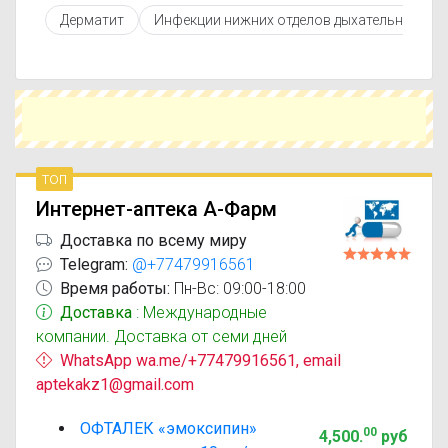
противопоказаниями. При необходимости вы
Дерматит
Инфекции нижних отделов дыхательных пут
можете подобрать аналоги Офталек с похожим
действующим веществом или более доступной
ценой.
Чтобы купить Офталек в ближайшей аптеке,
укажите свой город и сравните предложения.
Это поможет сэкономить время и выбрать
оптимальный вариант по цене и наличию.
топ
Интернет-аптека А-Фарм
Доставка по всему миру
Telegram:
@+77479916561
Время работы:
Пн-Вс: 09:00-18:00
Доставка
: Международные
компании. Доставка от семи дней
WhatsApp wa.me/+77479916561, email
aptekakz1@gmail.com
ОФТАЛЕК «эмоксипин»
00
4,500
.
руб