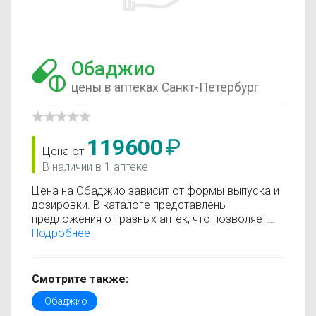
Обаджио
цены в аптеках Санкт-Петербург
119600
₽
Цена от
В наличии в 1 аптеке
Цена на Обаджио зависит от формы выпуска и
дозировки. В каталоге представлены
предложения от разных аптек, что позволяет
быстро найти, где купить Обаджио по
Подробнее
минимальной цене. Информация о стоимости
регулярно обновляется, поэтому вы видите
только актуальные данные.
Смотрите также:
Перед покупкой рекомендуется ознакомиться с
Обаджио
инструкцией по применению, показаниями и