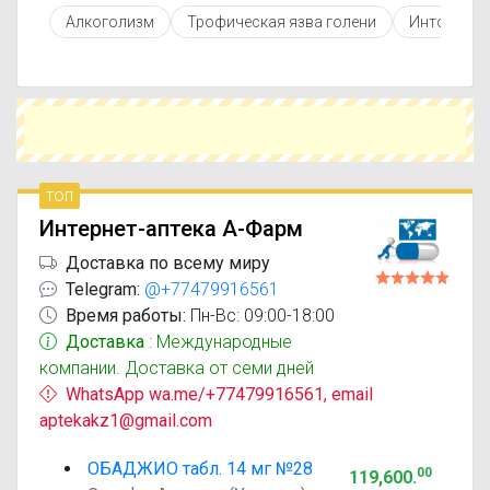
противопоказаниями. При необходимости вы
Алкоголизм
Трофическая язва голени
Интоксика
можете подобрать аналоги Обаджио с
похожим действующим веществом или более
доступной ценой.
Чтобы купить Обаджио в ближайшей аптеке,
укажите свой город и сравните предложения.
Это поможет сэкономить время и выбрать
оптимальный вариант по цене и наличию.
топ
Интернет-аптека А-Фарм
Доставка по всему миру
Telegram:
@+77479916561
Время работы:
Пн-Вс: 09:00-18:00
Доставка
: Международные
компании. Доставка от семи дней
WhatsApp wa.me/+77479916561, email
aptekakz1@gmail.com
ОБАДЖИО табл. 14 мг №28
00
119,600
.