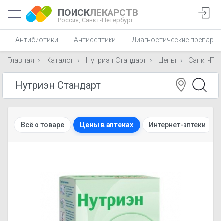
ПОИСК
ЛЕКАРСТВ
Россия,
Санкт-Петербург
Антибиотики
Антисептики
Диагностические препара
Главная
Каталог
Нутриэн Стандарт
Цены
Санкт-Пет
Всё о товаре
Цены в аптеках
Интернет-аптеки