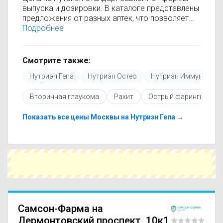
выпуска и дозировки. В каталоге представлены
предложения от разных аптек, что позволяет
быстро найти, где купить Нутриэн Стандарт по
Подробнее
минимальной цене. Информация о стоимости
регулярно обновляется, поэтому вы видите
только актуальные данные.
Смотрите также:
Перед покупкой рекомендуется ознакомиться с
Нутриэн Гепа
Нутриэн Остео
Нутриэн Иммун
Н
инструкцией по применению, показаниями и
противопоказаниями. При необходимости вы
Вторичная глаукома
Рахит
Острый фарингит
можете подобрать аналоги Нутриэн Стандарт с
похожим действующим веществом или более
доступной ценой.
Показать все цены Москвы на Нутриэн Гепа →
Чтобы купить Нутриэн Стандарт в ближайшей
аптеке, укажите свой город и сравните
предложения. Это поможет сэкономить время
и выбрать оптимальный вариант по цене и
наличию.
Самсон-Фарма на
Лермонтовский проспект, 10к1