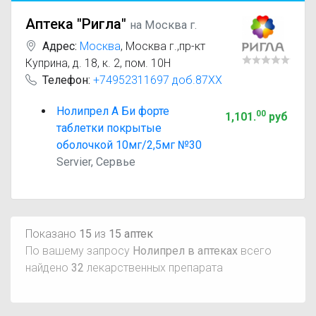
Аптека "Ригла"
на Москва г.
Адрес:
Москва
,
Москва г.,пр-кт
Куприна, д. 18, к. 2, пом. 10Н
Телефон:
+74952311697 доб.87XX
Нолипрел А Би форте
00
1,101
.
руб
таблетки покрытые
оболочкой 10мг/2,5мг №30
Servier, Сервье
Показано
15
из
15 аптек
По вашему запросу
Нолипрел в аптеках
всего
найдено
32
лекарственных препарата