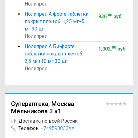
Нолипрел
Нолипрел А форте таблетки
00
936
.
руб
покрыт.плен.об. 1,25 мг+5
мг 30 шт
Нолипрел
Нолипрел А Би-форте
00
1,002
.
руб
таблетки покрыт.плен.об.
2,5 мг+10 мг 30 шт
Нолипрел
Супераптека, Москва
Мельникова 3 к1
Доставка по всей России
Телефон:
+749598833XX