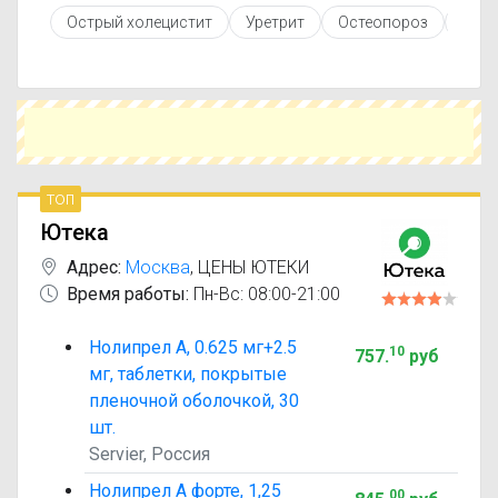
противопоказаниями. При необходимости вы
Острый холецистит
Уретрит
Остеопороз
Анги
можете подобрать аналоги Нолипрел с
похожим действующим веществом или более
доступной ценой.
Чтобы купить Нолипрел в ближайшей аптеке,
укажите свой город и сравните предложения.
Это поможет сэкономить время и выбрать
оптимальный вариант по цене и наличию.
топ
Ютека
Адрес:
Москва
,
ЦЕНЫ ЮТЕКИ
Время работы:
Пн-Вс: 08:00-21:00
Нолипрел А, 0.625 мг+2.5
10
757
.
руб
мг, таблетки, покрытые
пленочной оболочкой, 30
шт.
Servier, Россия
Нолипрел А форте, 1,25
00