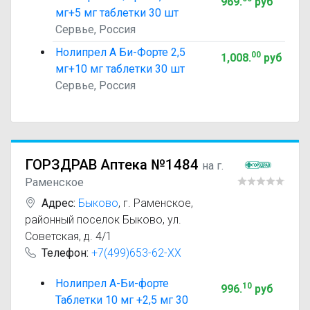
969
.
руб
мг+5 мг таблетки 30 шт
Сервье, Россия
Нолипрел А Би-Форте 2,5
00
1,008
.
руб
мг+10 мг таблетки 30 шт
Сервье, Россия
ГОРЗДРАВ Аптека №1484
на г.
Раменское
Адрес:
Быково
,
г. Раменское,
районный поселок Быково, ул.
Советская, д. 4/1
Телефон:
+7(499)653-62-XX
Нолипрел А-Би-форте
10
996
.
руб
Таблетки 10 мг +2,5 мг 30