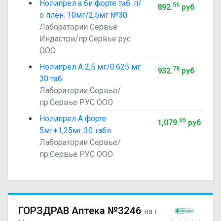
Нолипрел а би форте таб. п/
59
892
.
руб
о плен. 10мг/2,5мг №30
Лаборатории Сервье
Индастри/пр.Сервье рус
ООО
Нолипрел А 2,5 мг/0.625 мг
78
932
.
руб
30 таб.
Лаборатории Сервье/
пр.Сервье РУС ООО
Нолипрел А форте
05
1,079
.
руб
5мг+1,25мг 30 табл.
Лаборатории Сервье/
пр.Сервье РУС ООО
ГОРЗДРАВ Аптека №3246
на г.