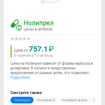
Нолипрел
цены в аптеках
757.1
₽
Цена от
В наличии в 15 аптеках
Цена на Нолипрел зависит от формы выпуска и
дозировки. В каталоге представлены
предложения от разных аптек, что позволяет
быстро найти, где купить Нолипрел по
Подробнее
минимальной цене. Информация о стоимости
регулярно обновляется, поэтому вы видите
только актуальные данные.
Смотрите также:
Перед покупкой рекомендуется ознакомиться с
Нолипрел
Нолипрел А
Нолипрел форте
Нолипр
инструкцией по применению, показаниями и