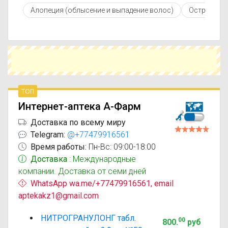
противопоказаниями. При необходимости вы
Алопеция (облысение и выпадение волос)
Острый ри
можете подобрать аналоги Нитрогранулонг с
похожим действующим веществом или более
доступной ценой.
Чтобы купить Нитрогранулонг в ближайшей
аптеке, укажите свой город и сравните
предложения. Это поможет сэкономить время
и выбрать оптимальный вариант по цене и
наличию.
топ
Интернет-аптека А-Фарм
Доставка по всему миру
Telegram:
@+77479916561
Время работы:
Пн-Вс: 09:00-18:00
Доставка
: Международные
компании. Доставка от семи дней
WhatsApp wa.me/+77479916561, email
aptekakz1@gmail.com
НИТРОГРАНУЛОНГ табл.
00
800
.
руб