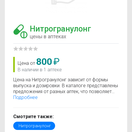
Нитрогранулонг
цены в аптеках
800
₽
Цена от
В наличии в 1 аптеке
Цена на Нитрогранулонг зависит от формы
выпуска и дозировки. В каталоге представлены
предложения от разных аптек, что позволяет
быстро найти, где купить Нитрогранулонг по
Подробнее
минимальной цене. Информация о стоимости
регулярно обновляется, поэтому вы видите
только актуальные данные.
Смотрите также:
Перед покупкой рекомендуется ознакомиться с
Нитрогранулонг
инструкцией по применению, показаниями и