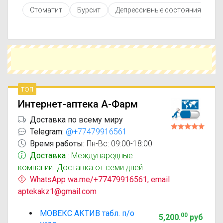
противопоказаниями. При необходимости вы
Стоматит
Бурсит
Депрессивные состояния
Р
можете подобрать аналоги Мовекс актив с
похожим действующим веществом или более
доступной ценой.
Чтобы купить Мовекс актив в ближайшей
аптеке, укажите свой город и сравните
предложения. Это поможет сэкономить время
и выбрать оптимальный вариант по цене и
наличию.
топ
Интернет-аптека А-Фарм
Доставка по всему миру
Telegram:
@+77479916561
Время работы:
Пн-Вс: 09:00-18:00
Доставка
: Международные
компании. Доставка от семи дней
WhatsApp wa.me/+77479916561, email
aptekakz1@gmail.com
МОВЕКС АКТИВ табл. п/о
00
5,200
.
руб