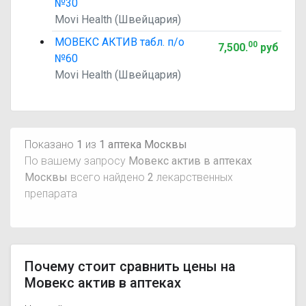
№30
Movi Health (Швейцария)
МОВЕКС АКТИВ табл. п/о
00
7,500
.
руб
№60
Movi Health (Швейцария)
Показано
1
из
1 аптека Москвы
По вашему запросу
Мовекс актив в аптеках
Москвы
всего найдено
2
лекарственных
препарата
Почему стоит сравнить цены на
Мовекс актив в аптеках