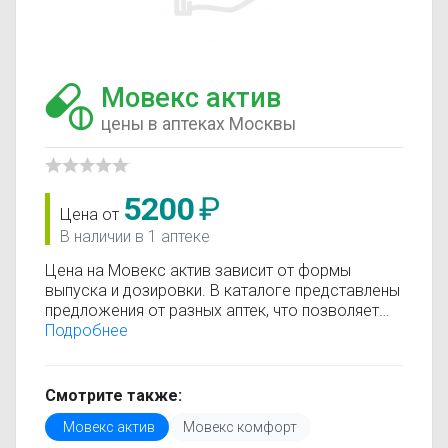
Мовекс актив
цены в аптеках Москвы
5200
₽
Цена от
В наличии в 1 аптеке
Цена на Мовекс актив зависит от формы
выпуска и дозировки. В каталоге представлены
предложения от разных аптек, что позволяет
быстро найти, где купить Мовекс актив по
Подробнее
минимальной цене. Информация о стоимости
регулярно обновляется, поэтому вы видите
только актуальные данные.
Смотрите также:
Перед покупкой рекомендуется ознакомиться с
Мовекс актив
Мовекс комфорт
инструкцией по применению, показаниями и