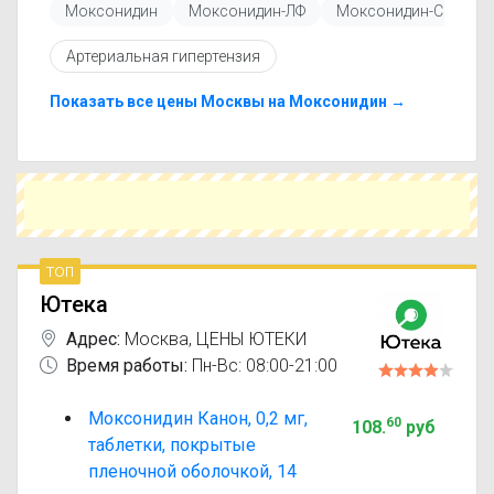
Моксонидин
Моксонидин-ЛФ
Моксонидин-СЗ
инструкцией по применению, показаниями и
противопоказаниями. При необходимости вы
Артериальная гипертензия
можете подобрать аналоги Моксонидин Канон
с похожим действующим веществом или более
доступной ценой.
Показать все цены Москвы на Моксонидин →
Чтобы купить Моксонидин Канон в ближайшей
аптеке, укажите свой город и сравните
предложения. Это поможет сэкономить время
и выбрать оптимальный вариант по цене и
наличию.
топ
Ютека
Адрес:
Москва
,
ЦЕНЫ ЮТЕКИ
Время работы:
Пн-Вс: 08:00-21:00
Моксонидин Канон, 0,2 мг,
60
108
.
руб
таблетки, покрытые
пленочной оболочкой, 14