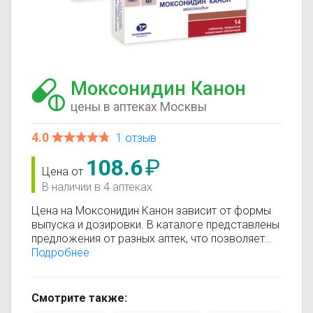
Моксонидин Канон
цены в аптеках Москвы
4.0
1 отзыв
108.6
₽
Цена от
В наличии в 4 аптеках
Цена на Моксонидин Канон зависит от формы
выпуска и дозировки. В каталоге представлены
предложения от разных аптек, что позволяет
быстро найти, где купить Моксонидин Канон по
Подробнее
минимальной цене. Информация о стоимости
регулярно обновляется, поэтому вы видите
только актуальные данные.
Смотрите также:
Перед покупкой рекомендуется ознакомиться с