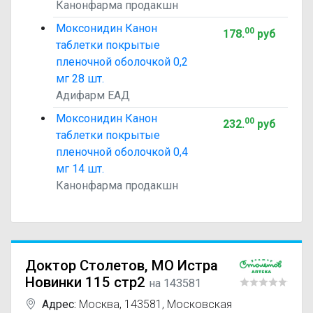
Канонфарма продакшн
Моксонидин Канон
00
178
.
руб
таблетки покрытые
пленочной оболочкой 0,2
мг 28 шт.
Адифарм ЕАД
Моксонидин Канон
00
232
.
руб
таблетки покрытые
пленочной оболочкой 0,4
мг 14 шт.
Канонфарма продакшн
Доктор Столетов, МО Истра
Новинки 115 стр2
на 143581
Адрес:
Москва
,
143581, Московская