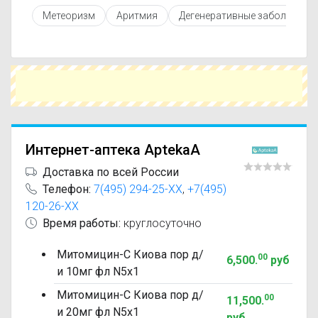
противопоказаниями. При необходимости вы
Метеоризм
Аритмия
Дегенеративные заболевани
можете подобрать аналоги Митомицин-С Киова
с похожим действующим веществом или более
доступной ценой.
Чтобы купить Митомицин-С Киова в ближайшей
аптеке, укажите свой город и сравните
предложения. Это поможет сэкономить время
и выбрать оптимальный вариант по цене и
наличию.
Интернет-аптека AptekaA
Доставка по всей России
Телефон:
7(495) 294-25-XX
,
+7(495)
120-26-XX
Время работы:
круглосуточно
Митомицин-С Киова пор д/
00
6,500
.
руб
и 10мг фл N5x1
Митомицин-С Киова пор д/
00
11,500
.
и 20мг фл N5x1
руб