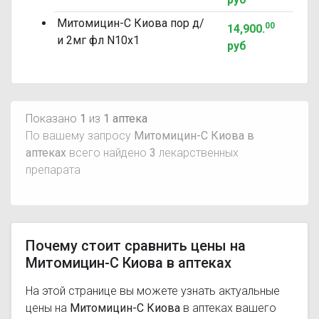
Митомицин-С Киова пор д/
00
14,900
.
и 2мг фл N10x1
руб
Показано
1
из
1 аптека
По вашему запросу
Митомицин-С Киова в
аптеках
всего найдено
3
лекарственных
препарата
Почему стоит сравнить цены на
Митомицин-С Киова в аптеках
На этой странице вы можете узнать актуальные
цены на
Митомицин-С Киова
в аптеках вашего