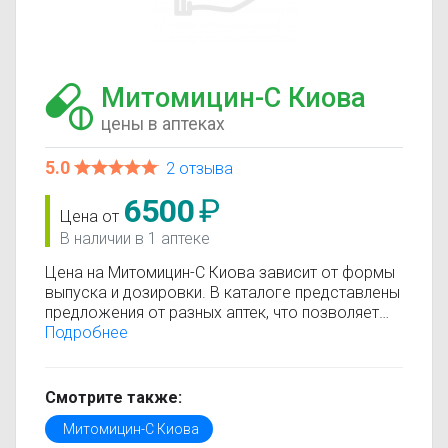
Митомицин-С Киова
цены в аптеках
5.0
2 отзыва
6500
₽
Цена от
В наличии в 1 аптеке
Цена на Митомицин-С Киова зависит от формы
выпуска и дозировки. В каталоге представлены
предложения от разных аптек, что позволяет
быстро найти, где купить Митомицин-С Киова по
Подробнее
минимальной цене. Информация о стоимости
регулярно обновляется, поэтому вы видите
только актуальные данные.
Смотрите также:
Перед покупкой рекомендуется ознакомиться с
Митомицин-С Киова
инструкцией по применению, показаниями и