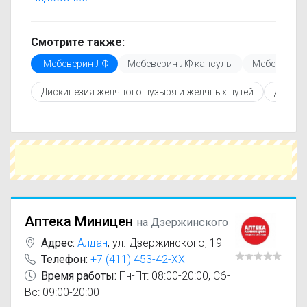
минимальной цене. Информация о стоимости
регулярно обновляется, поэтому вы видите
только актуальные данные.
Смотрите также:
Перед покупкой рекомендуется ознакомиться с
Мебеверин-ЛФ
Мебеверин-ЛФ капсулы
Мебеверин-
инструкцией по применению, показаниями и
противопоказаниями. При необходимости вы
Дискинезия желчного пузыря и желчных путей
Диспеп
можете подобрать аналоги Мебеверин-ЛФ с
похожим действующим веществом или более
доступной ценой.
Чтобы купить Мебеверин-ЛФ в ближайшей
аптеке, укажите свой город и сравните
предложения. Это поможет сэкономить время
и выбрать оптимальный вариант по цене и
наличию.
Аптека Миницен
на Дзержинского
Адрес:
Алдан
,
ул. Дзержинского, 19
Телефон:
+7 (411) 453-42-XX
Время работы:
Пн-Пт: 08:00-20:00, Сб-
Вс: 09:00-20:00