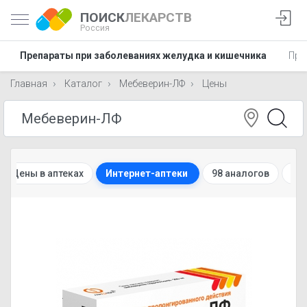
ПОИСК
ЛЕКАРСТВ
Россия
Препараты при заболеваниях желудка и кишечника
Пре
Главная
Каталог
Мебеверин-ЛФ
Цены
Цены в аптеках
Интернет-аптеки
98 аналогов
Ин