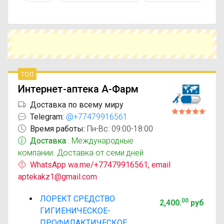
действующим веществом или более доступной
ценой.
Чтобы купить Лорект в ближайшей аптеке,
укажите свой город и сравните предложения.
Это поможет сэкономить время и выбрать
оптимальный вариант по цене и наличию.
топ
Интернет-аптека А-Фарм
Доставка по всему миру
Telegram:
@+77479916561
Время работы:
Пн-Вс: 09:00-18:00
Доставка
: Международные
компании. Доставка от семи дней
WhatsApp wa.me/+77479916561, email
aptekakz1@gmail.com
ЛОРЕКТ СРЕДСТВО
00
2,400
.
руб
ГИГИЕНИЧЕСКОЕ-
ПРОФИЛАКТИЧЕСКОЕ