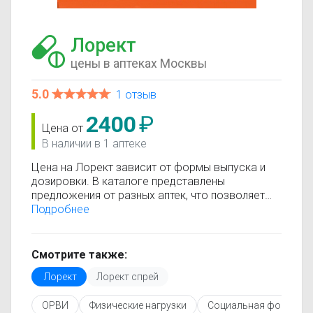
Лорект
цены в аптеках Москвы
5.0
1 отзыв
2400
₽
Цена от
В наличии в 1 аптеке
Цена на Лорект зависит от формы выпуска и
дозировки. В каталоге представлены
предложения от разных аптек, что позволяет
быстро найти, где купить Лорект по
Подробнее
минимальной цене. Информация о стоимости
регулярно обновляется, поэтому вы видите
только актуальные данные.
Смотрите также:
Перед покупкой рекомендуется ознакомиться с
Лорект
Лорект спрей
инструкцией по применению, показаниями и
противопоказаниями. При необходимости вы
ОРВИ
Физические нагрузки
Социальная фобия
можете подобрать аналоги Лорект с похожим