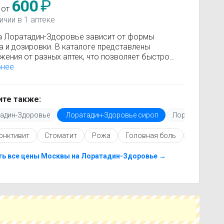
600
₽
 от
ичии в 1 аптеке
а Лоратадин-Здоровье зависит от формы
а и дозировки. В каталоге представлены
жения от разных аптек, что позволяет быстро
 где купить Лоратадин-Здоровье по минимальной
бнее
Информация о стоимости регулярно обновляется,
у вы видите только актуальные данные.
покупкой рекомендуется ознакомиться с
те также:
кцией по применению, показаниями и
адин-Здоровье
Лоратадин-Здоровье сироп
Лоратадин-Здо
опоказаниями. При необходимости вы можете
ать аналоги Лоратадин-Здоровье с похожим
юнктивит
Стоматит
Рожа
Головная боль
Риносину
ующим веществом или более доступной ценой.
купить Лоратадин-Здоровье в ближайшей аптеке,
е свой город и сравните предложения. Это
ть все цены Москвы на Лоратадин-Здоровье →
т сэкономить время и выбрать оптимальный
 по цене и наличию.