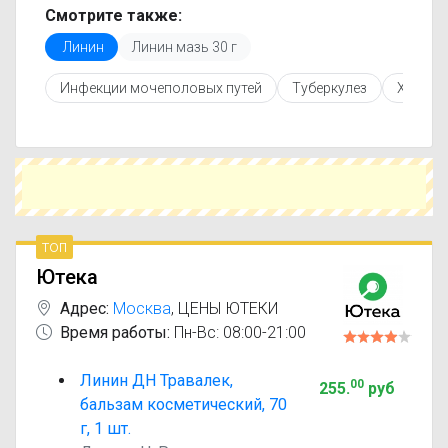
актуальные данные.
Смотрите также:
Перед покупкой рекомендуется ознакомиться с
Линин
Линин мазь 30 г
инструкцией по применению, показаниями и
противопоказаниями. При необходимости вы
Инфекции мочеполовых путей
Туберкулез
Холанг
можете подобрать аналоги Линин с похожим
действующим веществом или более доступной
ценой.
Чтобы купить Линин в ближайшей аптеке,
укажите свой город и сравните предложения.
Это поможет сэкономить время и выбрать
оптимальный вариант по цене и наличию.
топ
Ютека
Адрес:
Москва
,
ЦЕНЫ ЮТЕКИ
Время работы:
Пн-Вс: 08:00-21:00
Линин ДН Травалек,
00
255
.
руб
бальзам косметический, 70
г, 1 шт.