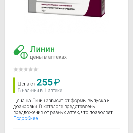
Линин
цены в аптеках
255
₽
Цена от
В наличии в 1 аптеке
Цена на Линин зависит от формы выпуска и
дозировки. В каталоге представлены
предложения от разных аптек, что позволяет
быстро найти, где купить Линин по минимальной
Подробнее
цене. Информация о стоимости регулярно
обновляется, поэтому вы видите только