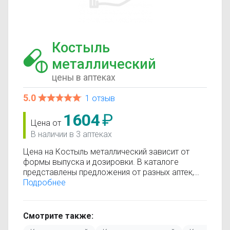
Костыль
металлический
цены в аптеках
5.0
1 отзыв
1604
₽
Цена от
В наличии в 3 аптеках
Цена на Костыль металлический зависит от
формы выпуска и дозировки. В каталоге
представлены предложения от разных аптек,
что позволяет быстро найти, где купить
Подробнее
Костыль металлический по минимальной цене.
Информация о стоимости регулярно
обновляется, поэтому вы видите только
Смотрите также:
актуальные данные.