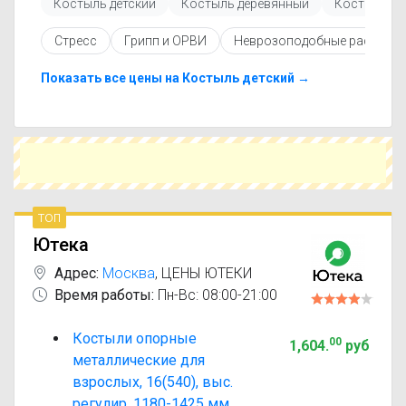
Костыль детский
Костыль деревянный
Костыль п
Перед покупкой рекомендуется ознакомиться с
инструкцией по применению, показаниями и
Стресс
Грипп и ОРВИ
Неврозоподобные расстро
противопоказаниями. При необходимости вы
можете подобрать аналоги Костыль
металлический с похожим действующим
Показать все цены на Костыль детский →
веществом или более доступной ценой.
Чтобы купить Костыль металлический в
ближайшей аптеке, укажите свой город и
сравните предложения. Это поможет
сэкономить время и выбрать оптимальный
вариант по цене и наличию.
топ
Ютека
Адрес:
Москва
,
ЦЕНЫ ЮТЕКИ
Время работы:
Пн-Вс: 08:00-21:00
Костыли опорные
00
1,604
.
руб
металлические для
взрослых, 16(540), выс.
регулир. 1180-1425 мм,