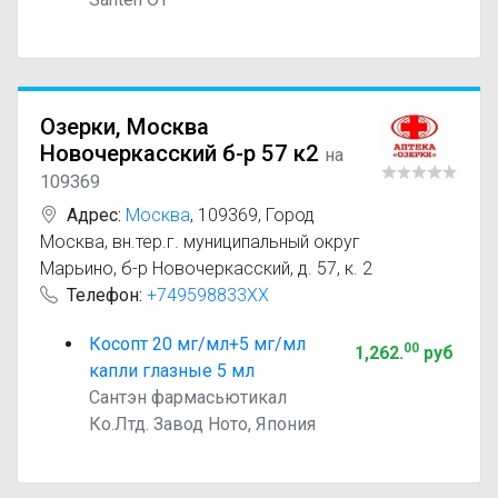
Озерки, Москва
Новочеркасский б-р 57 к2
на
109369
Адрес:
Москва
,
109369, Город
Москва, вн.тер.г. муниципальный округ
Марьино, б-р Новочеркасский, д. 57, к. 2
Телефон:
+749598833XX
Косопт 20 мг/мл+5 мг/мл
00
1,262
.
руб
капли глазные 5 мл
Сантэн фармасьютикал
Ко.Лтд. Завод Ното, Япония