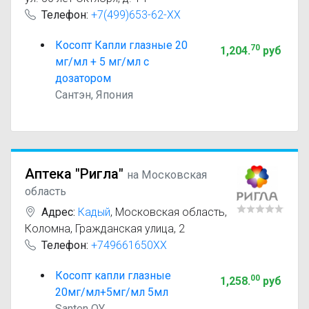
Телефон:
+7(499)653-62-XX
Косопт Капли глазные 20
70
1,204
.
руб
мг/мл + 5 мг/мл с
дозатором
Сантэн, Япония
Аптека "Ригла"
на Московская
область
Адрес:
Кадый
,
Московская область,
Коломна, Гражданская улица, 2
Телефон:
+749661650XX
Косопт капли глазные
00
1,258
.
руб
20мг/мл+5мг/мл 5мл
Santen OY