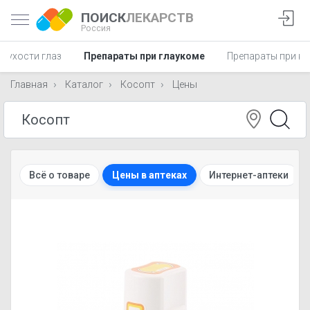
ПОИСК
ЛЕКАРСТВ
Россия
 сухости глаз
Препараты при глаукоме
Препараты при ка
Главная
Каталог
Косопт
Цены
Всё о товаре
Цены в аптеках
Интернет-аптеки