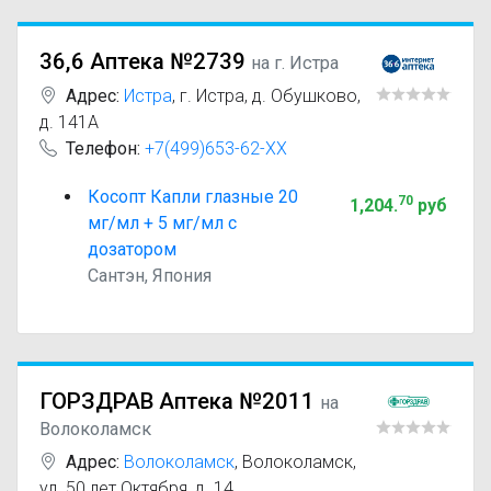
36,6 Аптека №2739
на г. Истра
Адрес:
Истра
,
г. Истра, д. Обушково,
д. 141А
Телефон:
+7(499)653-62-XX
Косопт Капли глазные 20
70
1,204
.
руб
мг/мл + 5 мг/мл с
дозатором
Сантэн, Япония
ГОРЗДРАВ Аптека №2011
на
Волоколамск
Адрес:
Волоколамск
,
Волоколамск,
ул. 50 лет Октября, д. 14