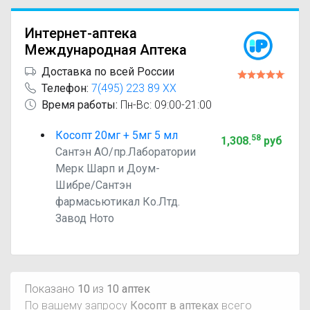
Интернет-аптека
Международная Аптека
Доставка по всей России
Телефон:
7(495) 223 89 XX
Время работы:
Пн-Вс: 09:00-21:00
Косопт 20мг + 5мг 5 мл
58
1,308
.
руб
Сантэн АО/пр.Лаборатории
Мерк Шарп и Доум-
Шибре/Сантэн
фармасьютикал Ко.Лтд.
Завод Ното
Показано
10
из
10 аптек
По вашему запросу
Косопт в аптеках
всего