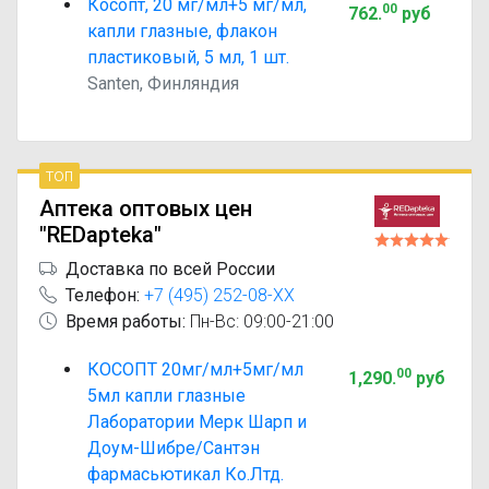
Косопт, 20 мг/мл+5 мг/мл,
00
762
.
руб
капли глазные, флакон
пластиковый, 5 мл, 1 шт.
Santen, Финляндия
топ
Аптека оптовых цен
"REDapteka"
Доставка по всей России
Телефон:
+7 (495) 252-08-XX
Время работы:
Пн-Вс: 09:00-21:00
КОСОПТ 20мг/мл+5мг/мл
00
1,290
.
руб
5мл капли глазные
Лаборатории Мерк Шарп и
Доум-Шибре/Сантэн
фармасьютикал Ко.Лтд.