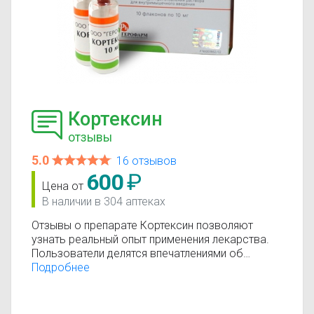
Кортексин
отзывы
5.0
16 отзывов
600
₽
Цена от
В наличии в 304 аптеках
Отзывы о препарате Кортексин позволяют
узнать реальный опыт применения лекарства.
Пользователи делятся впечатлениями об
эффективности, переносимости и результатах
Подробнее
лечения. Помните, что отзывы носят
ознакомительный характер и не заменяют
консультацию врача.