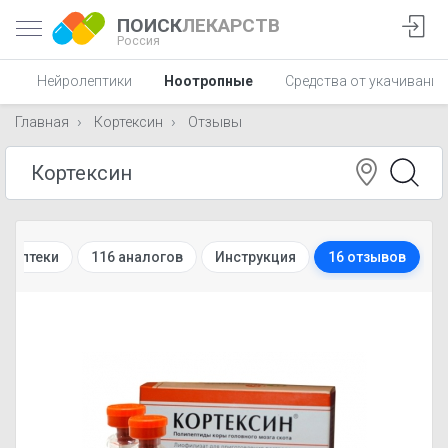
ПОИСК
ЛЕКАРСТВ
Россия
С
Нейролептики
Ноотропные
Средства от укачивания
Главная
Кортексин
Отзывы
т-аптеки
116 аналогов
Инструкция
16 отзывов