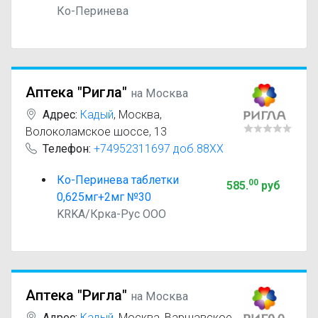
Ко-Перинева
Аптека "Ригла"
на Москва
Адрес:
Кадый
,
Москва,
Волоколамское шоссе, 13
Телефон:
+74952311697 доб.88XX
Ко-Перинева таблетки
00
585
.
руб
0,625мг+2мг №30
KRKA/Крка-Рус ООО
Аптека "Ригла"
на Москва
Адрес:
Кадый
,
Москва, Варшавское