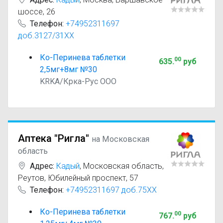
шоссе, 26
Телефон:
+74952311697
доб.3127/31XX
Ко-Перинева таблетки
00
635
.
руб
2,5мг+8мг №30
KRKA/Крка-Рус ООО
Аптека "Ригла"
на Московская
область
Адрес:
Кадый
,
Московская область,
Реутов, Юбилейный проспект, 57
Телефон:
+74952311697 доб.75XX
Ко-Перинева таблетки
00
767
.
руб