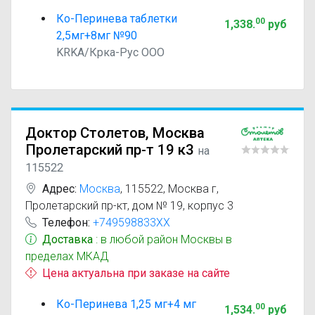
Ко-Перинева таблетки
00
1,338
.
руб
2,5мг+8мг №90
KRKA/Крка-Рус ООО
Доктор Столетов, Москва
Пролетарский пр-т 19 к3
на
115522
Адрес:
Москва
,
115522, Москва г,
Пролетарский пр-кт, дом № 19, корпус 3
Телефон:
+749598833XX
Доставка
: в любой район Москвы в
пределах МКАД
Цена актуальна при заказе на сайте
Ко-Перинева 1,25 мг+4 мг
00
1,534
.
руб