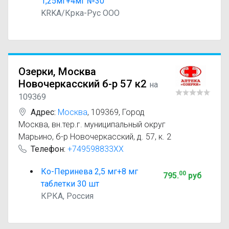
1,25мг+4мг №30
KRKA/Крка-Рус ООО
Озерки, Москва
Новочеркасский б-р 57 к2
на
109369
Адрес:
Москва
,
109369, Город
Москва, вн.тер.г. муниципальный округ
Марьино, б-р Новочеркасский, д. 57, к. 2
Телефон:
+749598833XX
Ко-Перинева 2,5 мг+8 мг
00
795
.
руб
таблетки 30 шт
КРКА, Россия