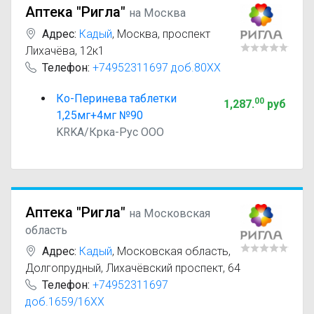
Аптека "Ригла"
на Москва
Адрес:
Кадый
,
Москва, проспект
Лихачёва, 12к1
Телефон:
+74952311697 доб.80XX
Ко-Перинева таблетки
00
1,287
.
руб
1,25мг+4мг №90
KRKA/Крка-Рус ООО
Аптека "Ригла"
на Московская
область
Адрес:
Кадый
,
Московская область,
Долгопрудный, Лихачёвский проспект, 64
Телефон:
+74952311697
доб.1659/16XX