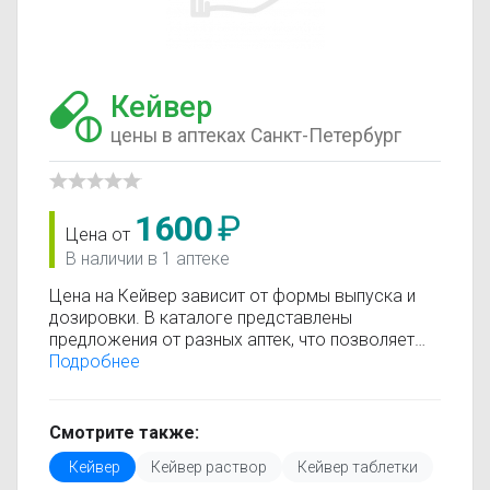
Кейвер
цены в аптеках Санкт-Петербург
1600
₽
Цена от
В наличии в 1 аптеке
Цена на Кейвер зависит от формы выпуска и
дозировки. В каталоге представлены
предложения от разных аптек, что позволяет
быстро найти, где купить Кейвер по
Подробнее
минимальной цене. Информация о стоимости
регулярно обновляется, поэтому вы видите
только актуальные данные.
Смотрите также:
Перед покупкой рекомендуется ознакомиться с
Кейвер
Кейвер раствор
Кейвер таблетки
инструкцией по применению, показаниями и