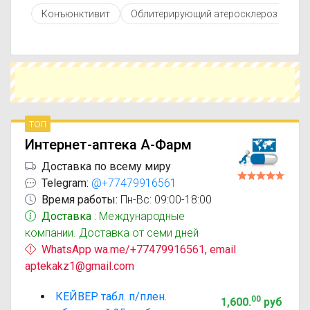
противопоказаниями. При необходимости вы
Конъюнктивит
Облитерирующий атеросклероз сосуд
можете подобрать аналоги Кейвер с похожим
действующим веществом или более доступной
ценой.
Чтобы купить Кейвер в ближайшей аптеке,
укажите свой город и сравните предложения.
Это поможет сэкономить время и выбрать
оптимальный вариант по цене и наличию.
топ
Интернет-аптека А-Фарм
Доставка по всему миру
Telegram:
@+77479916561
Время работы:
Пн-Вс: 09:00-18:00
Доставка
: Международные
компании. Доставка от семи дней
WhatsApp wa.me/+77479916561, email
aptekakz1@gmail.com
КЕЙВЕР табл. п/плен.
00
1,600
.
руб