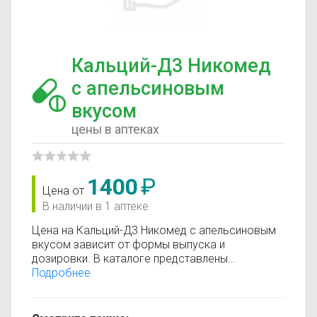
Кальций-Д3 Никомед
с апельсиновым
вкусом
цены в аптеках
1400
₽
Цена от
В наличии в 1 аптеке
Цена на Кальций-Д3 Никомед с апельсиновым
вкусом зависит от формы выпуска и
дозировки. В каталоге представлены
предложения от разных аптек, что позволяет
Подробнее
быстро найти, где купить Кальций-Д3 Никомед с
апельсиновым вкусом по минимальной цене.
Информация о стоимости регулярно