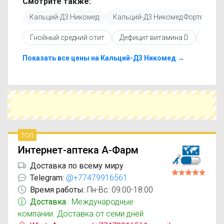
Смотрите также:
обновляется, поэтому вы видите только
Кальций-Д3 Никомед
Кальций-Д3 Никомед Форте
К
актуальные данные.
Перед покупкой рекомендуется ознакомиться с
Гнойный средний отит
Дефицит витамина D
Отит
инструкцией по применению, показаниями и
противопоказаниями. При необходимости вы
можете подобрать аналоги Кальций-Д3
Показать все цены на Кальций-Д3 Никомед →
Никомед с апельсиновым вкусом с похожим
действующим веществом или более доступной
ценой.
Чтобы купить Кальций-Д3 Никомед с
апельсиновым вкусом в ближайшей аптеке,
укажите свой город и сравните предложения.
Это поможет сэкономить время и выбрать
топ
оптимальный вариант по цене и наличию.
Интернет-аптека А-Фарм
Доставка по всему миру
Telegram:
@+77479916561
Время работы:
Пн-Вс: 09:00-18:00
Доставка
: Международные
компании. Доставка от семи дней