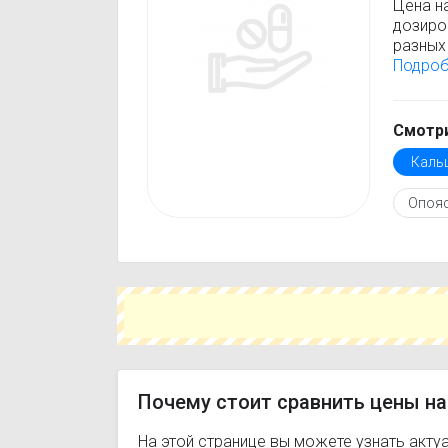
Цена н
дозиро
разных 
Кальци
Подро
стоимо
только
Перед 
Смотри
инстру
Каль
против
подобр
Опоя
действ
Чтобы 
свой г
сэконо
цене и 
Почему стоит сравнить цены на
На этой странице вы можете узнать акту