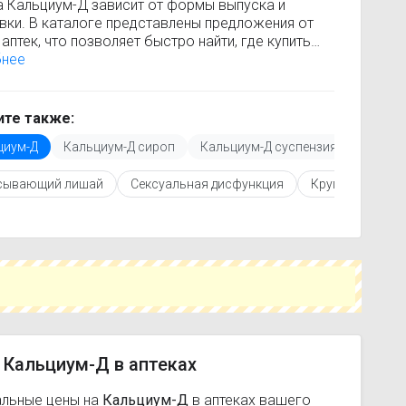
а Кальциум-Д зависит от формы выпуска и
вки. В каталоге представлены предложения от
аптек, что позволяет быстро найти, где купить
ум-Д по минимальной цене. Информация о
бнее
сти регулярно обновляется, поэтому вы видите
 актуальные данные.
покупкой рекомендуется ознакомиться с
те также:
кцией по применению, показаниями и
циум-Д
Кальциум-Д сироп
Кальциум-Д суспензия
опоказаниями. При необходимости вы можете
ать аналоги Кальциум-Д с похожим
сывающий лишай
Сексуальная дисфункция
Круглогодичный
ующим веществом или более доступной ценой.
купить Кальциум-Д в ближайшей аптеке, укажите
ород и сравните предложения. Это поможет
мить время и выбрать оптимальный вариант по
наличию.
 Кальциум-Д в аптеках
альные цены на
Кальциум-Д
в аптеках вашего